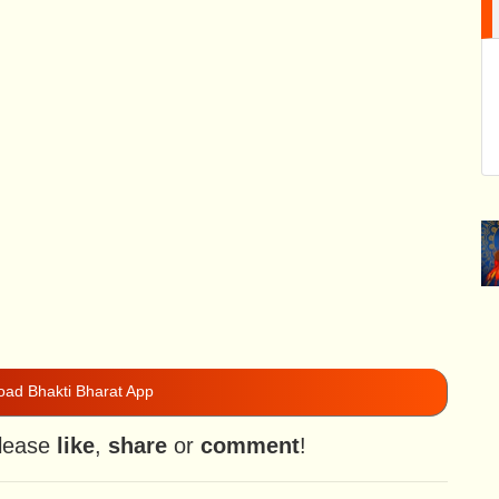
ad Bhakti Bharat App
please
like
,
share
or
comment
!