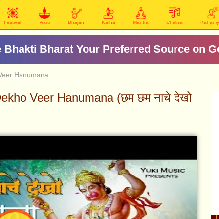
Festival
Aarti
Bhajan
Katha
Mantra
Chalisa
Kahani
 Bhakti Bharat Your Preferred Source on G
Veer Hanumana
kho Veer Hanumana (छम छम नाचे देखो