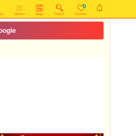
0
yan
Wishes
Blogs
Search
Favorite
oogle