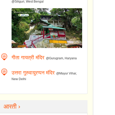
@Siliguri, West Bengal
गीता गायत्री मंदिर
@Gurugram, Haryana
उत्तरा गुरुवायुरप्पन मंदिर
@Mayur Vihar,
New Delhi
आरती ›