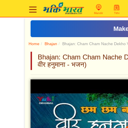
Mandir
Tithi
Make
Home
Bhajan
Bhajan: Cham Cham Nache Dekho 
Bhajan: Cham Cham Nache De
वीर हनुमाना - भजन)