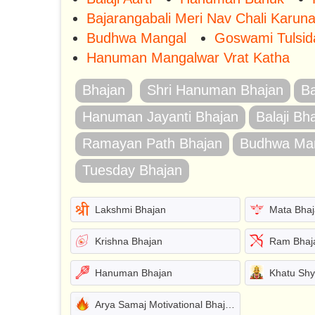
Bajarangabali Meri Nav Chali Karun
Budhwa Mangal
Goswami Tulsid
Hanuman Mangalwar Vrat Katha
Bhajan
Shri Hanuman Bhajan
Ba
Hanuman Jayanti Bhajan
Balaji Bh
Ramayan Path Bhajan
Budhwa Man
Tuesday Bhajan
Lakshmi Bhajan
Mata Bha
Krishna Bhajan
Ram Bhaj
Hanuman Bhajan
Khatu Sh
Arya Samaj Motivational Bhajans