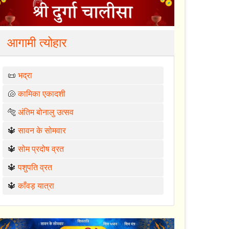
आगामी त्योहार
📜
भद्रा
🐚
कामिका एकादशी
🐅
अंतिम बोनालु उत्सव
🔱
सावन के सोमवार
🔱
सोम प्रदोष व्रत
🔱
पशुपति व्रत
🔱
काँवड़ यात्रा