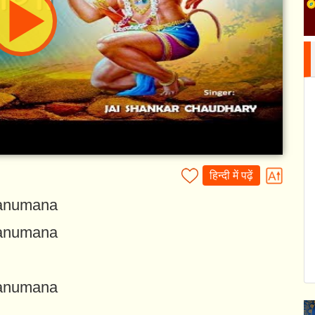
हिन्दी में पढ़ें
anumana
anumana
anumana