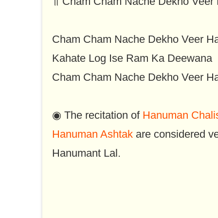
॥ Cham Cham Nache Dekho Veer
Cham Cham Nache Dekho Veer H
Kahate Log Ise Ram Ka Deewana
Cham Cham Nache Dekho Veer H
◉ The recitation of
Hanuman Chali
Hanuman Ashtak
are considered ve
Hanumant Lal.