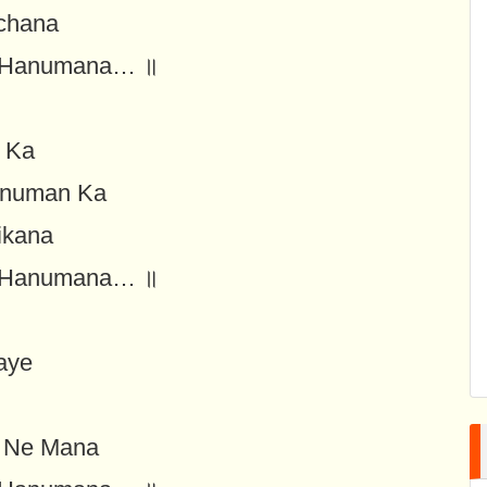
chana
 Hanumana… ॥
m Ka
anuman Ka
ikana
 Hanumana… ॥
aye
n Ne Mana