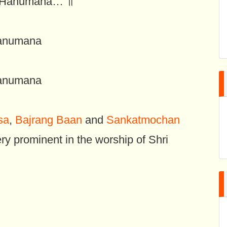
 Hanumana… ॥
anumana
anumana
sa
,
Bajrang Baan
and
Sankatmochan
ry prominent in the worship of Shri