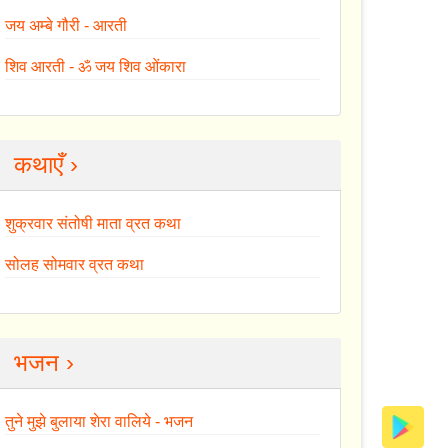
जय अम्बे गौरी - आरती
शिव आरती - ॐ जय शिव ओंकारा
कथाएँ ›
शुक्रवार संतोषी माता व्रत कथा
सोलह सोमवार व्रत कथा
भजन ›
तुने मुझे बुलाया शेरा वालिये - भजन