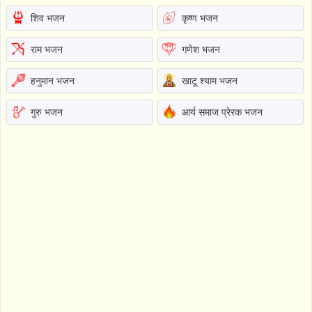
शिव भजन
कृष्ण भजन
राम भजन
गणेश भजन
हनुमान भजन
खाटू श्याम भजन
गुरु भजन
आर्य समाज प्रेरक भजन