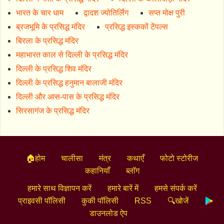
भारत के चार धाम
द्वादश ज्योतिर्लिंग
सप्त मोक्ष पुरी
ब्रजभूमि के प्रसिद्ध मंदिर
प्रसिद्ध इस्ककों टेंपल्स
बिरला के प्रसिद्ध मंदिर
महाभारत काल से दिल्ली के प्रसिद्ध मंदिर
दिल्ली के प्रसिद्ध शिव मंदिर
दिल्ली के प्रसिद्ध हनुमान बालाजी मंदिर
दिल्ली और आस-पास के प्रसिद्ध मंदिर
सिरसागंज के प्रसिद्ध मंदिर
🏠होम
चालीसा
मंत्र
कथाएँ
फोटो स्टोरीज
कहानियाँ
ब्लॉग
हमारे साथ विज्ञापन करें
हमारे बारें में
हमसे संपर्क करें
प्राइवसी पॉलिसी
कुकी पॉलिसी
RSS
🔍खोजें
डाउनलोड ऐप