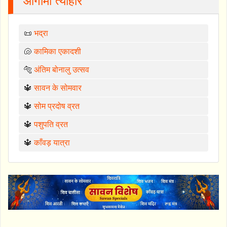
आगामी त्योहार
📜
भद्रा
🐚
कामिका एकादशी
🐅
अंतिम बोनालु उत्सव
🔱
सावन के सोमवार
🔱
सोम प्रदोष व्रत
🔱
पशुपति व्रत
🔱
काँवड़ यात्रा