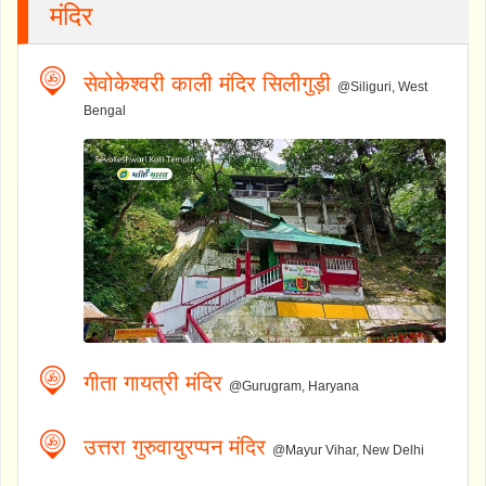
मंदिर
सेवोकेश्वरी काली मंदिर सिलीगुड़ी
@Siliguri, West
Bengal
गीता गायत्री मंदिर
@Gurugram, Haryana
उत्तरा गुरुवायुरप्पन मंदिर
@Mayur Vihar, New Delhi