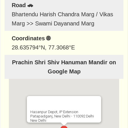
Road 🚗
Bhartendu Harish Chandra Marg / Vikas
Marg >> Swami Dayanand Marg
Coordinates 🌐
28.635794
°N,
77.3068
°E
Prachin Shri Shiv Hanuman Mandir on
Google Map
Hasanpur Depot, IP Extension
Patapadganj, New Delhi - 110092 Delhi
New Delhi