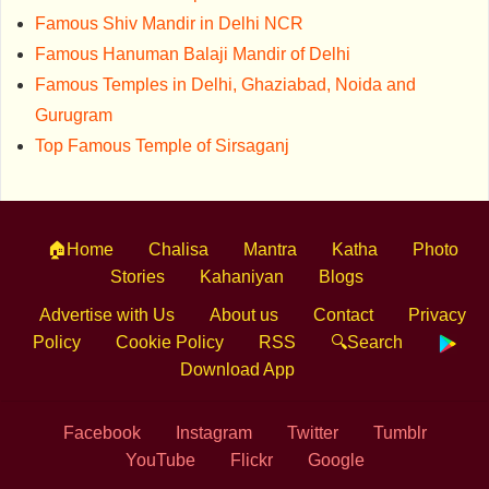
Famous Shiv Mandir in Delhi NCR
Famous Hanuman Balaji Mandir of Delhi
Famous Temples in Delhi, Ghaziabad, Noida and
Gurugram
Top Famous Temple of Sirsaganj
🏠Home
Chalisa
Mantra
Katha
Photo
Stories
Kahaniyan
Blogs
Advertise with Us
About us
Contact
Privacy
Policy
Cookie Policy
RSS
🔍Search
Download App
Facebook
Instagram
Twitter
Tumblr
YouTube
Flickr
Google