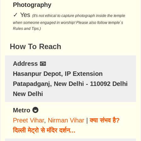
Photography
✓
Yes
(It's not ethical to capture photograph inside the temple
when someone engaged in worship! Please also follow temple`s
Rules and Tips.)
How To Reach
Address 📧
Hasanpur Depot, IP Extension
Patapadganj, New Delhi - 110092 Delhi
New Delhi
Metro 🚇
Preet Vihar
,
Nirman Vihar
|
क्या संभव है?
दिल्ली मेट्रो से मंदिर दर्शन...