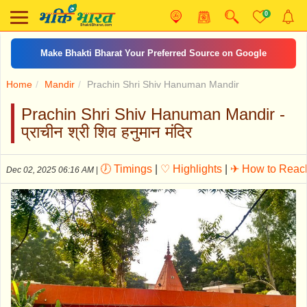
0
Make Bhakti Bharat Your Preferred Source on Google
Home
Mandir
Prachin Shri Shiv Hanuman Mandir
Prachin Shri Shiv Hanuman Mandir -
प्राचीन श्री शिव हनुमान मंदिर
🕖 Timings
|
♡ Highlights
|
✈ How to Reac
Dec 02, 2025 06:16 AM
|