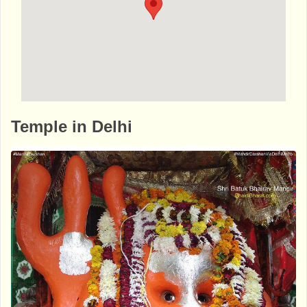
http://www.bhaktibharat.com/en/mandir/shi
Temple in Delhi
v-hanuman-mandir-hasanpur-depot