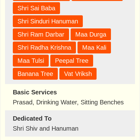
Shri Sai Baba
Shri Sinduri Hanuman
Shri Ram Darbar
Maa Durga
Shri Radha Krishna
Maa Kali
Maa Tulsi
Peepal Tree
Banana Tree
Vat Vriksh
Basic Services
Prasad, Drinking Water, Sitting Benches
Dedicated To
Shri Shiv and Hanuman