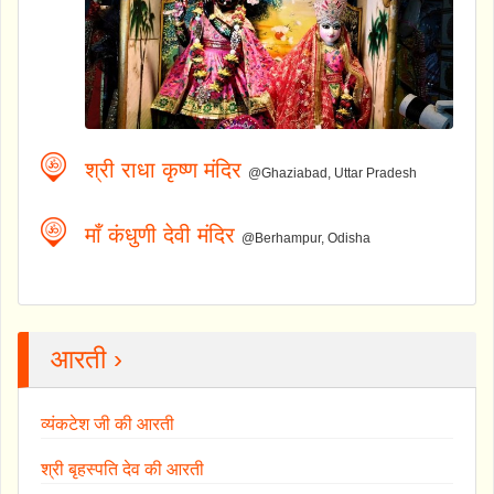
श्री राधा कृष्ण मंदिर
@Ghaziabad, Uttar Pradesh
माँ कंधुणी देवी मंदिर
@Berhampur, Odisha
आरती ›
व्यंकटेश जी की आरती
श्री बृहस्पति देव की आरती