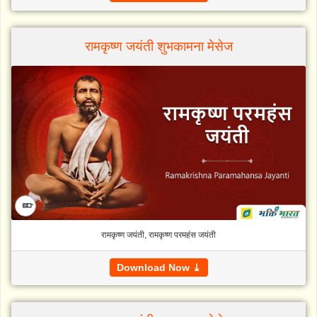
रामकृष्ण जयंती शुभकामना मेसेज
📱
रामकृष्ण जयंती, रामकृष्ण परमहंस जयंती
Download Now ⤓