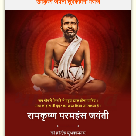
रामकृष्ण जयंती शुभकामना मेसेज