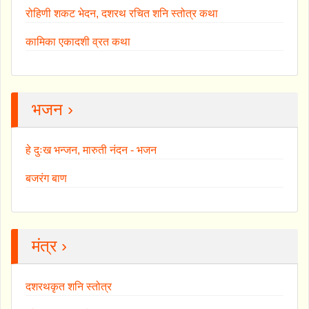
रोहिणी शकट भेदन, दशरथ रचित शनि स्तोत्र कथा
कामिका एकादशी व्रत कथा
भजन ›
हे दुःख भन्जन, मारुती नंदन - भजन
बजरंग बाण
मंत्र ›
दशरथकृत शनि स्तोत्र