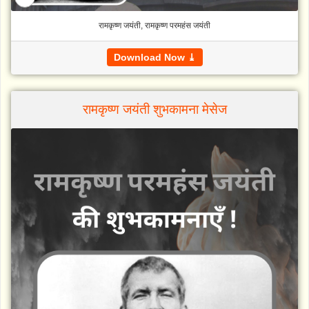
रामकृष्ण जयंती, रामकृष्ण परमहंस जयंती
Download Now ⤓
रामकृष्ण जयंती शुभकामना मेसेज