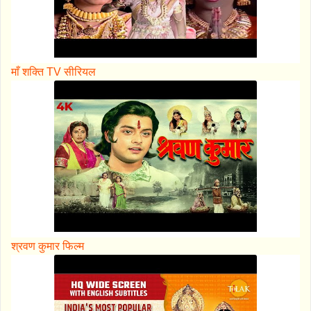
माँ शक्ति TV सीरियल
श्रवण कुमार फिल्म