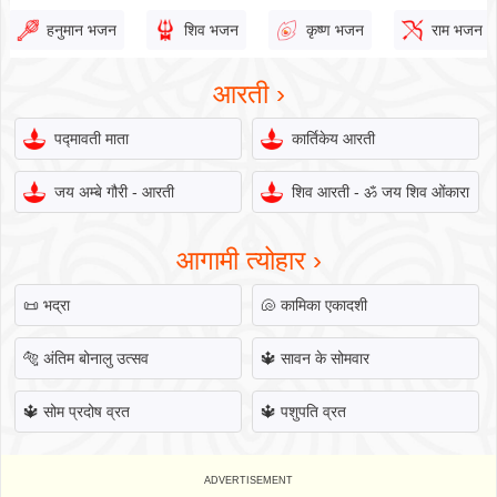
हनुमान भजन
शिव भजन
कृष्ण भजन
राम भजन
आरती ›
पद्मावती माता
कार्तिकेय आरती
जय अम्बे गौरी - आरती
शिव आरती - ॐ जय शिव ओंकारा
आगामी त्योहार ›
📜
भद्रा
🐚
कामिका एकादशी
🐅
अंतिम बोनालु उत्सव
🔱
सावन के सोमवार
🔱
सोम प्रदोष व्रत
🔱
पशुपति व्रत