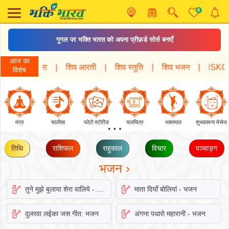
0
गूगल पर भक्ति भारत को अपना प्रीफ़र्ड सोर्स बनाएँ
आज का
 चालीसा
शिव आरती
शिव स्तुति
शिव भजन
ISKCON एकाद
विशेष
मंत्र
चालीसा
फोटो स्टोरीज
⋯
चलचित्र
भक्तमाल
शुभकामना मेसेज
तिथि
राशिफल
राहुकाल
विचार
पञ्चाङ्ग
भजन ›
तुने मुझे बुलाया शेरा वालिये - भजन
माता दियाँ बोलियां - भजन
दुलरवा लईका जस गीत: भजन
अंगना पधारो महारानी - भजन