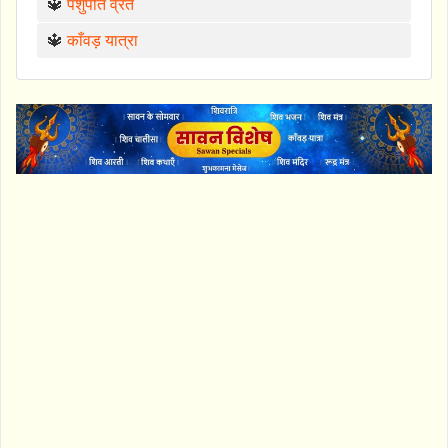
🔱
पशुपति व्रत
🔱
काँवड़ यात्रा