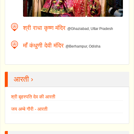
श्री राधा कृष्ण मंदिर
@Ghaziabad, Uttar Pradesh
माँ कंधुणी देवी मंदिर
@Berhampur, Odisha
आरती ›
श्री बृहस्पति देव की आरती
जय अम्बे गौरी - आरती