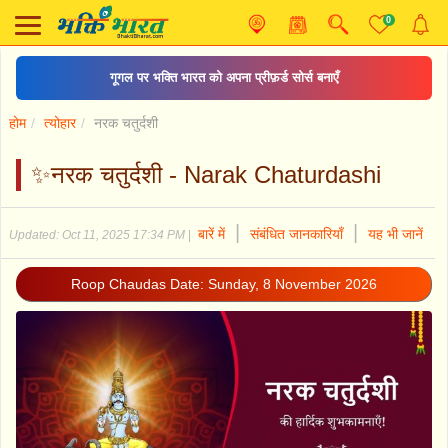
0
गूगल पर भक्ति भारत को अपना प्रीफ़र्ड सोर्स बनाएँ
होम
त्योहार
नरक चतुर्दशी
✨नरक चतुर्दशी - Narak Chaturdashi
|
|
बारें में
संबंधित जानकारियाँ
यह भी जानें
Updated: Oct 11, 2025 17:34 PM
|
Roop Chaudas Date: Sunday, 8 November 2026