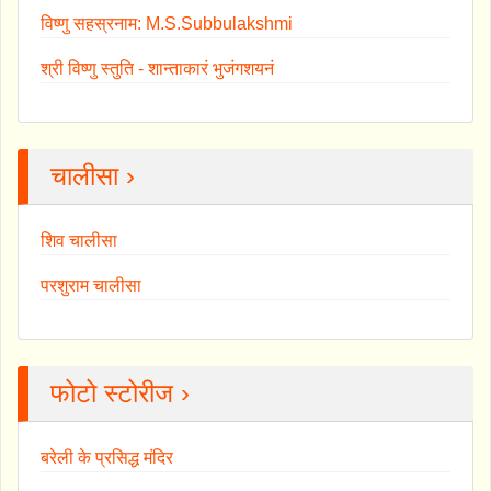
विष्णु सहस्रनाम: M.S.Subbulakshmi
श्री विष्णु स्तुति - शान्ताकारं भुजंगशयनं
चालीसा ›
शिव चालीसा
परशुराम चालीसा
फोटो स्टोरीज ›
बरेली के प्रसिद्ध मंदिर