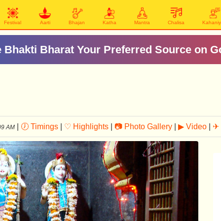
Festival
Aarti
Bhajan
Katha
Mantra
Chalisa
Kahani
 Bhakti Bharat Your Preferred Source on G
|
🕖 Timings
|
♡ Highlights
|
📷 Photo Gallery
|
▶ Video
|
✈ 
09 AM