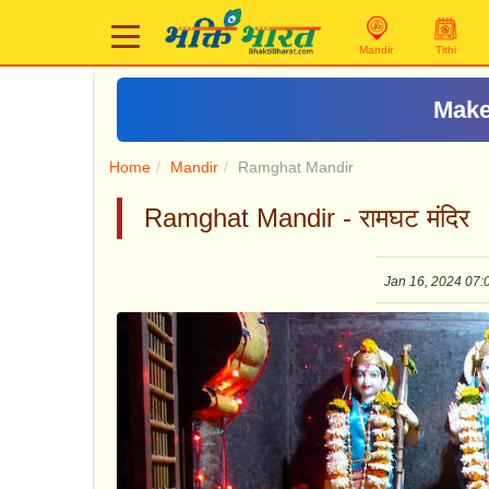
Mandir
Tithi
Make
Home
Mandir
Ramghat Mandir
Ramghat Mandir - रामघट मंदिर
Jan 16, 2024 07: