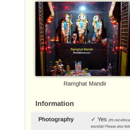
Ramghat Mandir
Information
Photography
✓
Yes
(It's not eth
worship! Please also fol