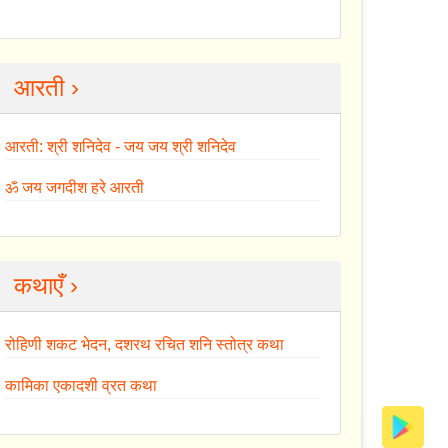
आरती ›
आरती: श्री शनिदेव - जय जय श्री शनिदेव
ॐ जय जगदीश हरे आरती
कथाएँ ›
रोहिणी शकट भेदन, दशरथ रचित शनि स्तोत्र कथा
कामिका एकादशी व्रत कथा