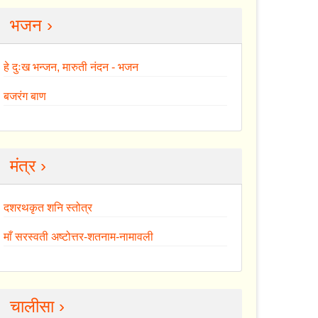
भजन ›
हे दुःख भन्जन, मारुती नंदन - भजन
बजरंग बाण
मंत्र ›
दशरथकृत शनि स्तोत्र
माँ सरस्वती अष्टोत्तर-शतनाम-नामावली
चालीसा ›