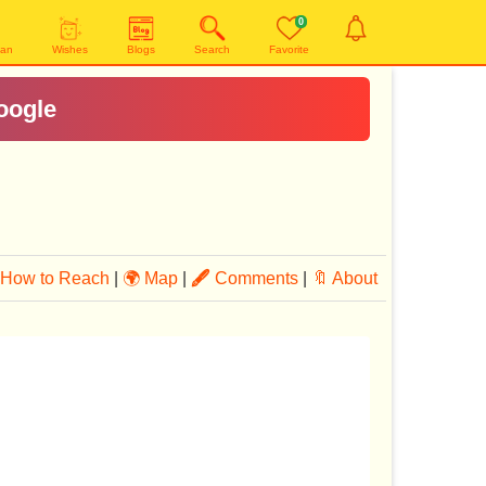
0
yan
Wishes
Blogs
Search
Favorite
oogle
How to Reach
|
🌍 Map
|
🖋
Comments
|
🔖 About