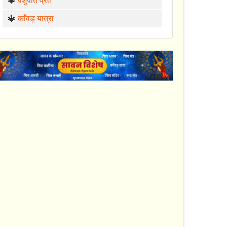
🔱
पशुपति व्रत
🔱
काँवड़ यात्रा