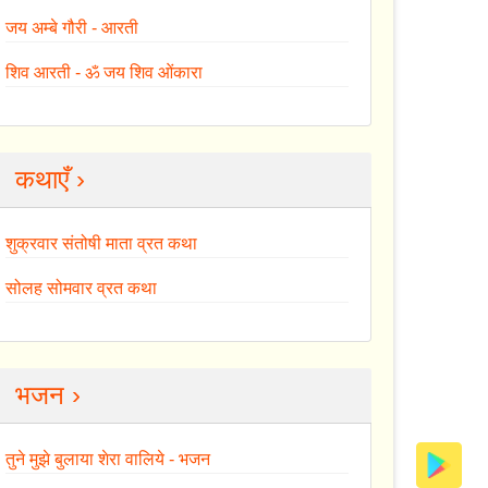
जय अम्बे गौरी - आरती
शिव आरती - ॐ जय शिव ओंकारा
कथाएँ ›
शुक्रवार संतोषी माता व्रत कथा
सोलह सोमवार व्रत कथा
भजन ›
तुने मुझे बुलाया शेरा वालिये - भजन