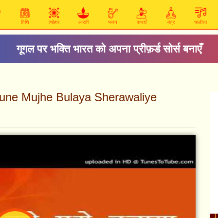
तिथि
त्योहार
आरती
भजन
कथाएँ
मंत्र
चालीसा
गूगल पर भक्ति भारत को अपना प्रीफ़र्ड सोर्स बनाएँ
जन (Tune Mujhe Bulaya Sherawaliye