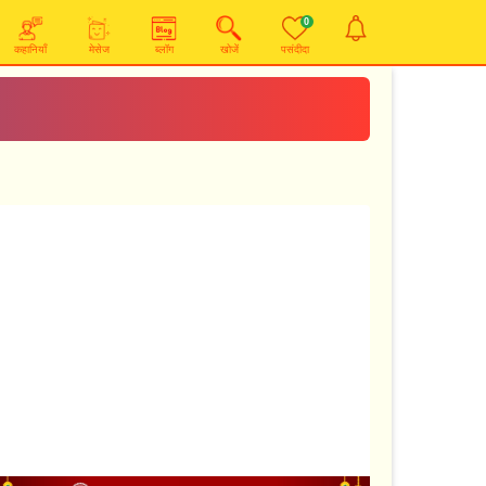
0
कहानियाँ
मेसेज
ब्लॉग
खोजें
पसंदीदा