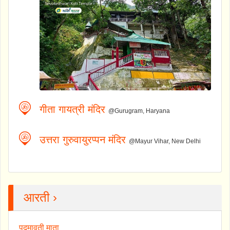
गीता गायत्री मंदिर
@Gurugram, Haryana
उत्तरा गुरुवायुरप्पन मंदिर
@Mayur Vihar, New Delhi
आरती ›
पद्मावती माता