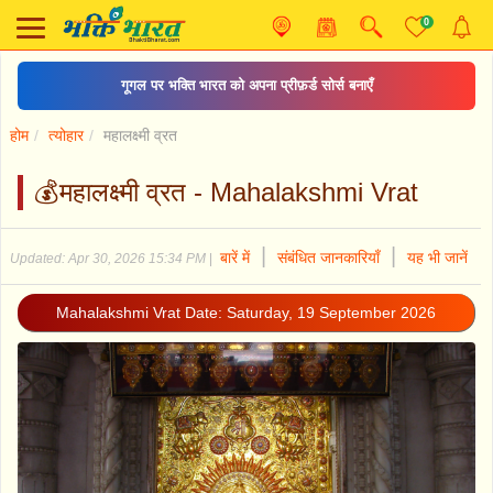
0
गूगल पर भक्ति भारत को अपना प्रीफ़र्ड सोर्स बनाएँ
होम
त्योहार
महालक्ष्मी व्रत
💰महालक्ष्मी व्रत - Mahalakshmi Vrat
|
|
बारें में
संबंधित जानकारियाँ
यह भी जानें
Updated: Apr 30, 2026 15:34 PM
|
Mahalakshmi Vrat Date: Saturday, 19 September 2026