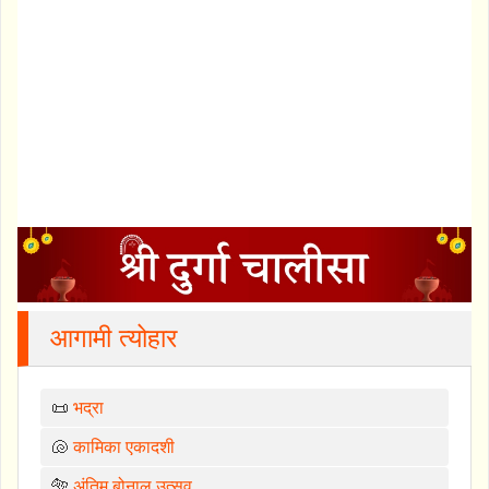
आगामी त्योहार
📜
भद्रा
🐚
कामिका एकादशी
🐅
अंतिम बोनालु उत्सव