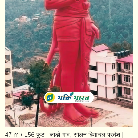
47 m / 156 फुट | लाडो गांव, सोलन हिमाचल प्रदेश |