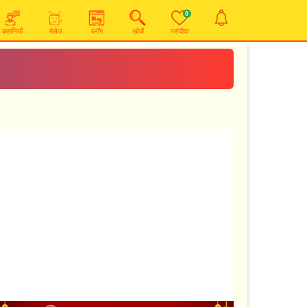
0
कहानियाँ
मेसेज
ब्लॉग
खोजें
पसंदीदा