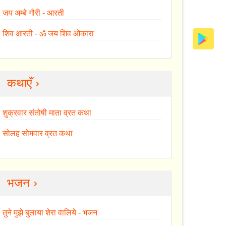
जय अम्बे गौरी - आरती
शिव आरती - ॐ जय शिव ओंकारा
कथाएँ ›
शुक्रवार संतोषी माता व्रत कथा
सोलह सोमवार व्रत कथा
भजन ›
तुने मुझे बुलाया शेरा वालिये - भजन