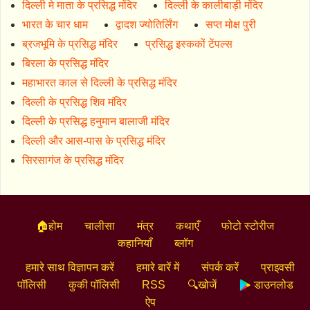
दिल्ली मे माता के प्रसिद्ध मंदिर
दिल्ली के कालीबाड़ी मंदिर
भारत के चार धाम
द्वादश ज्योतिर्लिंग
सप्त मोक्ष पुरी
ब्रजभूमि के प्रसिद्ध मंदिर
प्रसिद्ध इस्ककों टेंपल्स
बिरला के प्रसिद्ध मंदिर
महाभारत काल से दिल्ली के प्रसिद्ध मंदिर
दिल्ली के प्रसिद्ध शिव मंदिर
दिल्ली के प्रसिद्ध हनुमान बालाजी मंदिर
दिल्ली और आस-पास के प्रसिद्ध मंदिर
सिरसागंज के प्रसिद्ध मंदिर
🏠होम
चालीसा
मंत्र
कथाएँ
फोटो स्टोरीज
कहानियाँ
ब्लॉग
हमारे साथ विज्ञापन करें
हमारे बारें में
संपर्क करें
प्राइवसी
पॉलिसी
कुकी पॉलिसी
RSS
🔍खोजें
डाउनलोड
ऐप