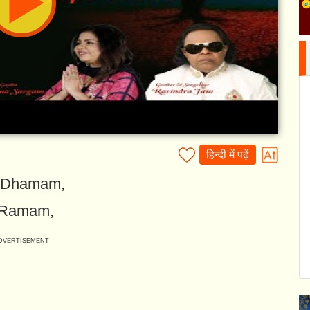
हिन्दी में पढ़ें
m Dhamam,
i Ramam,