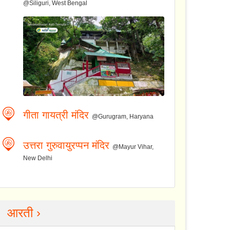
@Siliguri, West Bengal
गीता गायत्री मंदिर
@Gurugram, Haryana
उत्तरा गुरुवायुरप्पन मंदिर
@Mayur Vihar,
New Delhi
आरती ›