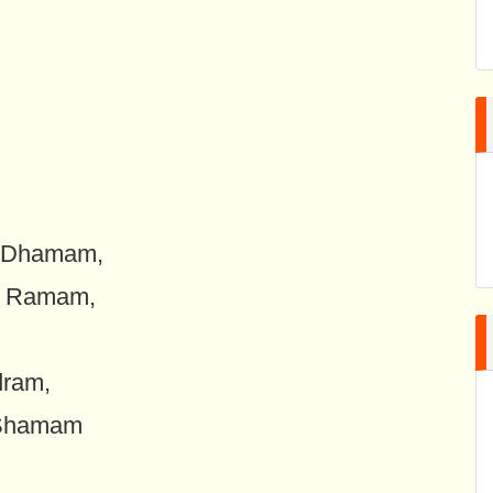
m Dhamam,
i Ramam,
dram,
 Shamam