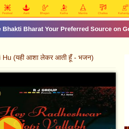
Festival
Aarti
Bhajan
Katha
Mantra
Chalisa
Kahani
 Bhakti Bharat Your Preferred Source on G
Hu (यही आशा लेकर आती हूँ - भजन)