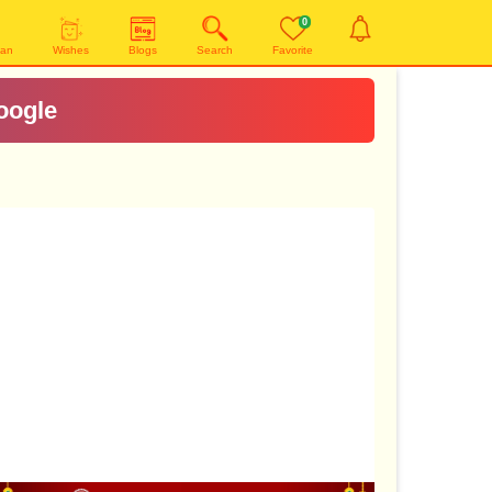
0
yan
Wishes
Blogs
Search
Favorite
oogle