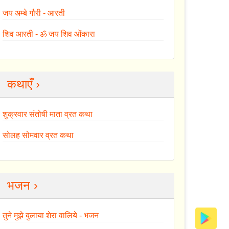
जय अम्बे गौरी - आरती
शिव आरती - ॐ जय शिव ओंकारा
कथाएँ ›
शुक्रवार संतोषी माता व्रत कथा
सोलह सोमवार व्रत कथा
भजन ›
तुने मुझे बुलाया शेरा वालिये - भजन