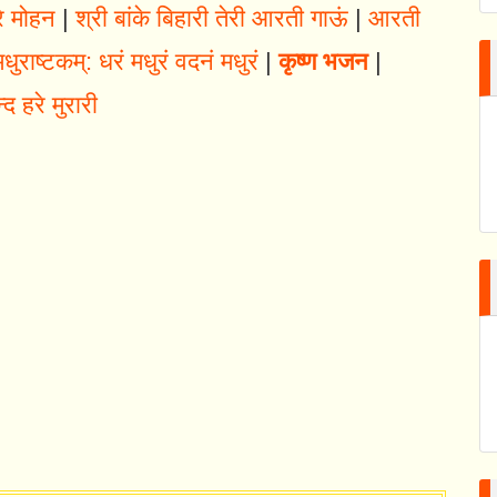
े मोहन
|
श्री बांके बिहारी तेरी आरती गाऊं
|
आरती
मधुराष्टकम्: धरं मधुरं वदनं मधुरं
|
कृष्ण भजन
|
्द हरे मुरारी