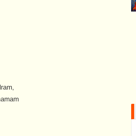
dram,
Shamam