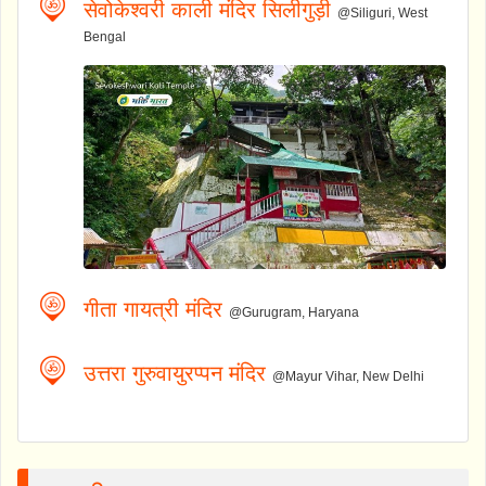
सेवोकेश्वरी काली मंदिर सिलीगुड़ी
@Siliguri, West
Bengal
गीता गायत्री मंदिर
@Gurugram, Haryana
उत्तरा गुरुवायुरप्पन मंदिर
@Mayur Vihar, New Delhi