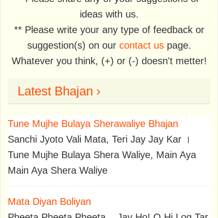
ideas with us.
** Please write your any type of feedback or
suggestion(s) on our
contact us
page.
Whatever you think, (+) or (-) doesn't metter!
Latest Bhajan ›
Tune Mujhe Bulaya Sherawaliye Bhajan
Sanchi Jyoto Vali Mata, Teri Jay Jay Kar ।
Tune Mujhe Bulaya Shera Waliye, Main Aya
Main Aya Shera Waliye
Mata Diyan Boliyan
Pheeta Pheeta Pheeta,,, Jay Ho! O Hi Log Tar