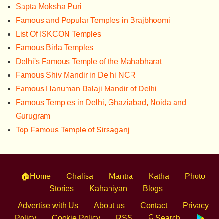
Sapta Moksha Puri
Famous and Popular Temples in Brajbhoomi
List Of ISKCON Temples
Famous Birla Temples
Delhi's Famous Temple of the Mahabharat
Famous Shiv Mandir in Delhi NCR
Famous Hanuman Balaji Mandir of Delhi
Famous Temples in Delhi, Ghaziabad, Noida and
Gurugram
Top Famous Temple of Sirsaganj
🏠Home
Chalisa
Mantra
Katha
Photo
Stories
Kahaniyan
Blogs
Advertise with Us
About us
Contact
Privacy
Policy
Cookie Policy
RSS
🔍Search