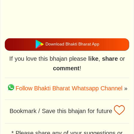
Download Bhakti Bharat App
If you love this bhajan please
like
,
share
or
comment
!
Follow Bhakti Bharat Whatsapp Channel
»
Bookmark / Save this bhajan for future
* Please share any of your suggestions or