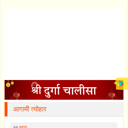
आगामी त्योहार
📜
भद्रा