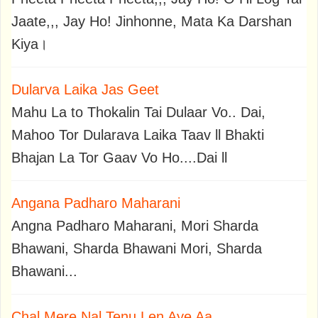
Jaate,,, Jay Ho! Jinhonne, Mata Ka Darshan
Kiya।
Dularva Laika Jas Geet
Mahu La to Thokalin Tai Dulaar Vo.. Dai,
Mahoo Tor Dularava Laika Taav ll Bhakti
Bhajan La Tor Gaav Vo Ho....Dai ll
Angana Padharo Maharani
Angna Padharo Maharani, Mori Sharda
Bhawani, Sharda Bhawani Mori, Sharda
Bhawani...
Chal Mere Nal Tenu Len Aye Aa