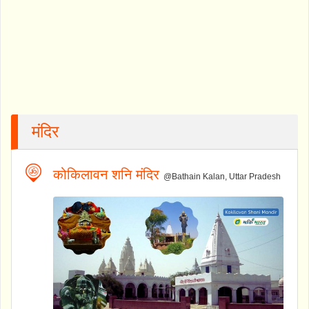
मंदिर
कोकिलावन शनि मंदिर
@Bathain Kalan, Uttar Pradesh