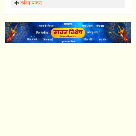
🔱
काँवड़ यात्रा