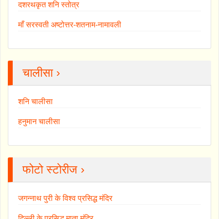
दशरथकृत शनि स्तोत्र
माँ सरस्वती अष्टोत्तर-शतनाम-नामावली
चालीसा ›
शनि चालीसा
हनुमान चालीसा
फोटो स्टोरीज ›
जगन्नाथ पुरी के विश्व प्रसिद्ध मंदिर
दिल्ली के प्रसिद्ध माता मंदिर