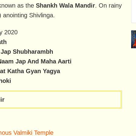
 known as the
Shankh Wala Mandir
. On rainy
 anointing Shivlinga.
y 2020
ath
 Jap Shubharambh
aam Jap And Maha Aarti
at Katha Gyan Yagya
hoki
ir
mous Valmiki Temple