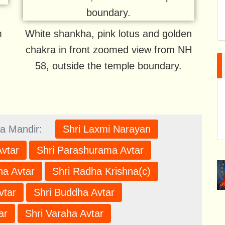
m
White shankha, pink lotus and golden
chakra in front zoomed view from NH
58, outside the temple boundary.
a Mandir:
Shri Laxmi Narayan
Avtar
Shri Parashurama Avtar
ha Avtar
Shri Radha Krishna(c)
vtar
Shri Buddha Avtar
ar
Shri Varaha Avtar