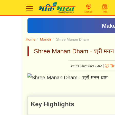
Mandir
Tithi
Make
Home
Mandir
Shree Manan Dham
Shree Manan Dham - श्री मनन
|
🕖 Ti
Jul 13, 2026 06:42 AM
Key Highlights