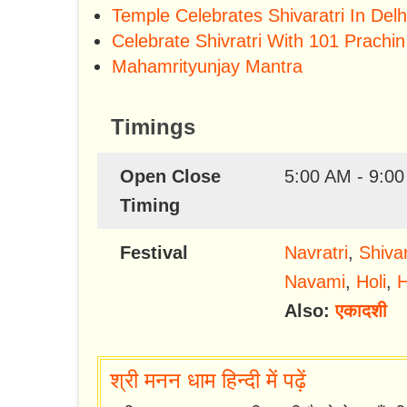
Temple Celebrates Shivaratri In Delh
Celebrate Shivratri With 101 Prachin
Mahamrityunjay Mantra
Timings
Open Close
5:00 AM - 9:0
Timing
Festival
Navratri
,
Shivar
Navami
,
Holi
,
H
Also:
एकादशी
श्री मनन धाम हिन्दी में पढ़ें