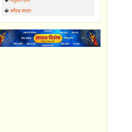
🔱
पशुपति व्रत
🔱
काँवड़ यात्रा