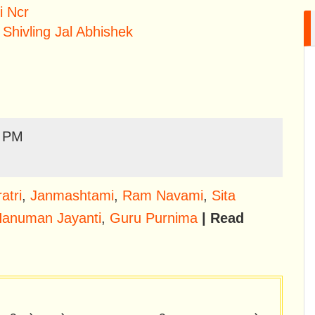
i Ncr
 Shivling Jal Abhishek
0 PM
atri
,
Janmashtami
,
Ram Navami
,
Sita
anuman Jayanti
,
Guru Purnima
| Read