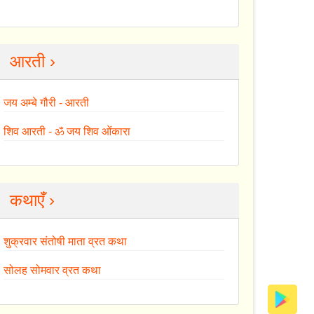
आरती ›
जय अम्बे गौरी - आरती
शिव आरती - ॐ जय शिव ओंकारा
कथाएँ ›
शुक्रवार संतोषी माता व्रत कथा
सोलह सोमवार व्रत कथा