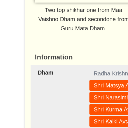
Two top shikhar one from Maa
Vaishno Dham and secondone fro
Guru Mata Dham.
Information
Dham
Radha Krishn
Shri Matsya 
Shri Narasim
Shri Kurma A
Shri Kalki Avt