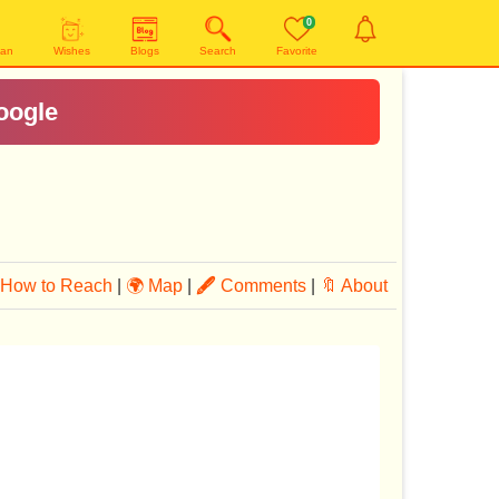
0
yan
Wishes
Blogs
Search
Favorite
oogle
How to Reach
|
🌍 Map
|
🖋
Comments
|
🔖 About