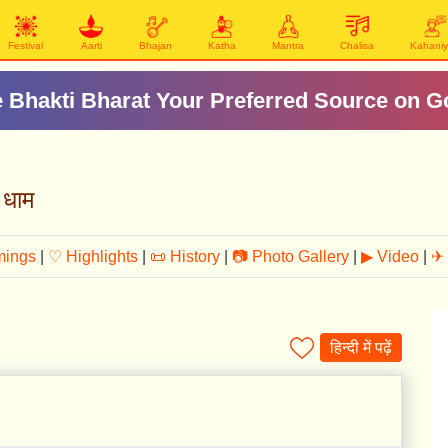
Festival
Aarti
Bhajan
Katha
Mantra
Chalisa
Kahani
 Bhakti Bharat Your Preferred Source on G
 धाम
mings
|
♡ Highlights
|
📜 History
|
📷 Photo Gallery
|
▶ Video
|
✈ 
हिन्दी में पढ़ें