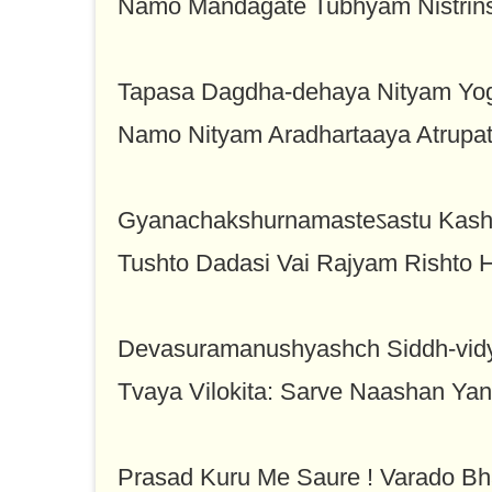
Namo Mandagate Tubhyam Nistrins
Tapasa Dagdha-dehaya Nityam Yo
Namo Nityam Aradhartaaya Atrupa
Gyanachakshurnamasteऽastu Kash
Tushto Dadasi Vai Rajyam Rishto H
Devasuramanushyashch Siddh-vid
Tvaya Vilokita: Sarve Naashan Yan
Prasad Kuru Me Saure ! Varado B