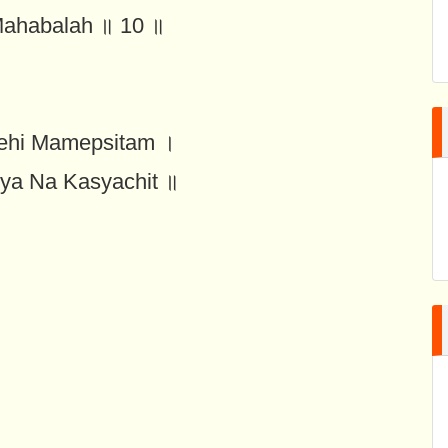
Mahabalah ॥ 10 ॥
Dehi Mamepsitam ।
eya Na Kasyachit ॥