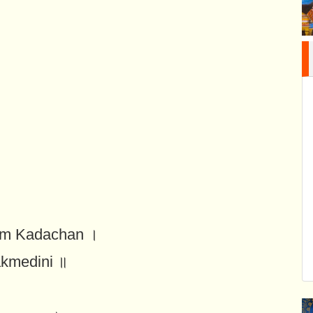
am Kadachan ।
akmedini ॥