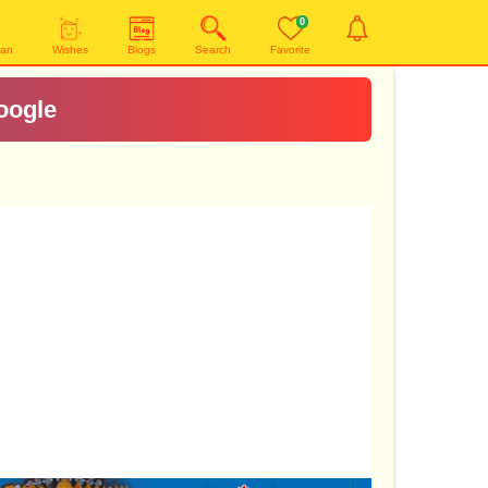
0
yan
Wishes
Blogs
Search
Favorite
oogle