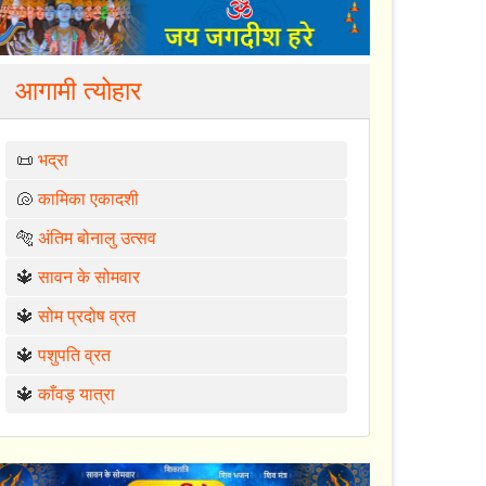
आगामी त्योहार
📜
भद्रा
🐚
कामिका एकादशी
🐅
अंतिम बोनालु उत्सव
🔱
सावन के सोमवार
🔱
सोम प्रदोष व्रत
🔱
पशुपति व्रत
🔱
काँवड़ यात्रा