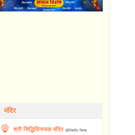
मंदिर
श्री सिद्धिविनायक मंदिर
@Delhi, New