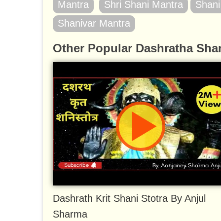
Mantra
Shri Shani Mantra
Shani
Shanivar Mantra
Other Popular Dashratha Shan
Dashrath Krit Shani Stotra By Anjul
Sharma