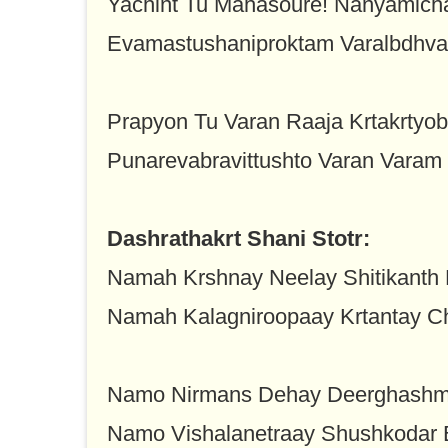
Yachint Tu Mahasoure! Nanyamic
Evamastushaniproktam Varalbdhv
Prapyon Tu Varan Raaja Krtakrtyo
Punarevabravittushto Varan Varam 
Dashrathakrt Shani Stotr:
Namah Krshnay Neelay Shitikanth
Namah Kalagniroopaay Krtantay C
Namo Nirmans Dehay Deerghashma
Namo Vishalanetraay Shushkodar 