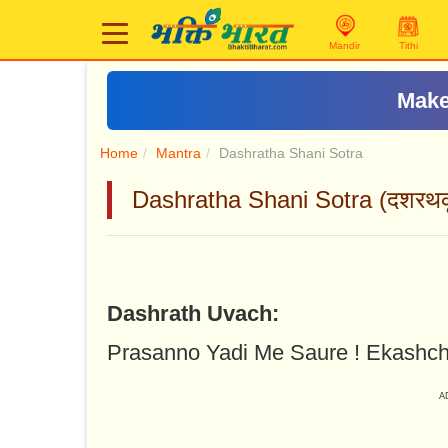
Mandir
Tithi
Make
Home
Mantra
Dashratha Shani Sotra
Dashratha Shani Sotra (दशरथकृ
Dashrath Uvach:
Prasanno Yadi Me Saure ! Ekashch