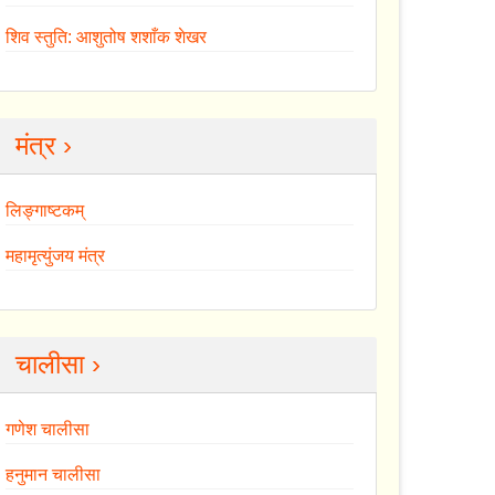
शिव स्तुति: आशुतोष शशाँक शेखर
मंत्र ›
लिङ्गाष्टकम्
महामृत्युंजय मंत्र
चालीसा ›
गणेश चालीसा
हनुमान चालीसा