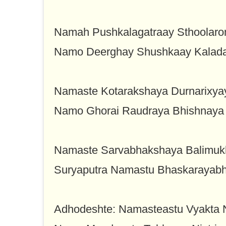
Namah Pushkalagatraay Sthoolar
Namo Deerghay Shushkaay Kalada
Namaste Kotarakshaya Durnarixya
Namo Ghorai Raudraya Bhishnaya 
Namaste Sarvabhakshaya Balimuk
Suryaputra Namastu Bhaskarayab
Adhodeshte: Namasteastu Vyakta 