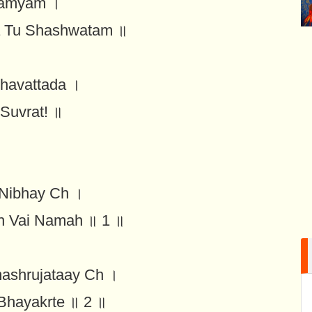
hamyam ।
a Tu Shashwatam ॥
bhavattada ।
Suvrat! ॥
 Nibhay Ch ।
h Vai Namah ॥ 1 ॥
shrujataay Ch ।
Bhayakrte ॥ 2 ॥