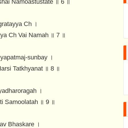
hai Namoastustate ॥ 6 ॥
gratayya Ch ।
tya Ch Vai Namah ॥ 7 ॥
yapatmaj-sunbay ।
arsi Tatkhyanat ॥ 8 ॥
yadharoragah ।
ti Samoolatah ॥ 9 ॥
hav Bhaskare ।