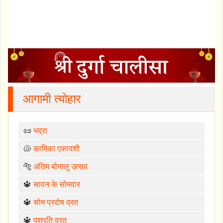
आगामी त्योहार
📜
भद्रा
🐚
कामिका एकादशी
🐅
अंतिम बोनालु उत्सव
🔱
सावन के सोमवार
🔱
सोम प्रदोष व्रत
🔱
पशुपति व्रत