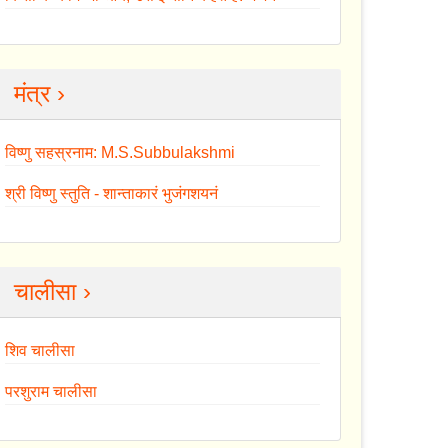
मंत्र ›
विष्णु सहस्रनाम: M.S.Subbulakshmi
श्री विष्णु स्तुति - शान्ताकारं भुजंगशयनं
चालीसा ›
शिव चालीसा
परशुराम चालीसा