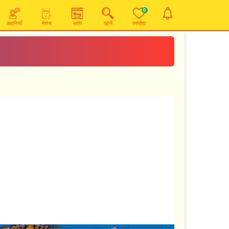
0
कहानियाँ
मेसेज
ब्लॉग
खोजें
पसंदीदा