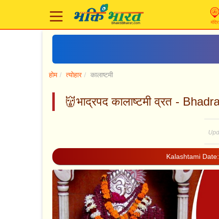
मंदिर
होम
त्योहार
कालाष्टमी
👹भाद्रपद कालाष्टमी व्रत - Bha
Upd
Kalashtami Date: