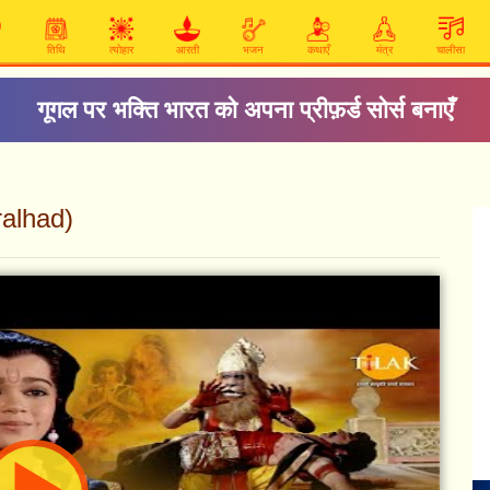
तिथि
त्योहार
आरती
भजन
कथाएँ
मंत्र
चालीसा
गूगल पर भक्ति भारत को अपना प्रीफ़र्ड सोर्स बनाएँ
ralhad)