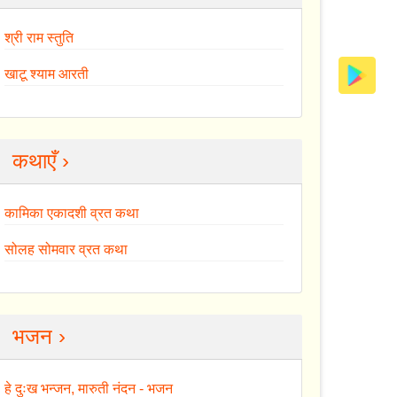
श्री राम स्तुति
खाटू श्याम आरती
कथाएँ ›
कामिका एकादशी व्रत कथा
सोलह सोमवार व्रत कथा
भजन ›
हे दुःख भन्जन, मारुती नंदन - भजन