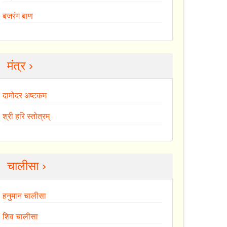
बजरंग बाण
मंत्र ›
दामोदर अष्टकम
श्री हरि स्तोत्रम्
चालीसा ›
हनुमान चालीसा
शिव चालीसा