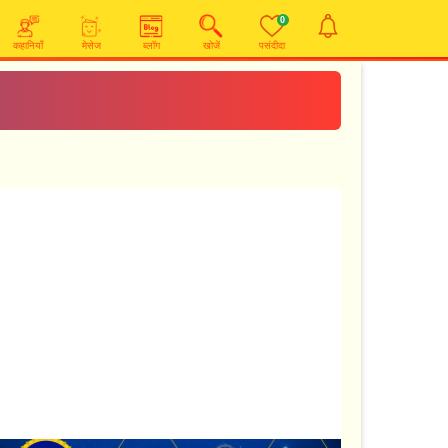
0
कहानियाँ
मेसेज
ब्लॉग
खोजें
पसंदीदा