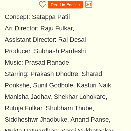
Read in English
Concept: Satappa Patil
Art Director: Raju Fulkar,
Assistant Director: Raj Desai
Producer: Subhash Pardeshi,
Music: Prasad Ranade,
Starring: Prakash Dhodtre, Sharad
Ponkshe, Sunil Godbole, Kasturi Naik,
Manisha Jadhav, Shekhar Lohokare,
Rutuja Fulkar, Shubham Thube,
Siddheshwr Jhadbuke, Anand Panse,
Mukta Patwardhan, Saroj Sukhatankar,