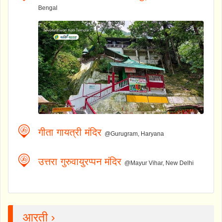
Bengal
गीता गायत्री मंदिर
@Gurugram, Haryana
उत्तरा गुरुवायुरप्पन मंदिर
@Mayur Vihar, New Delhi
आरती ›