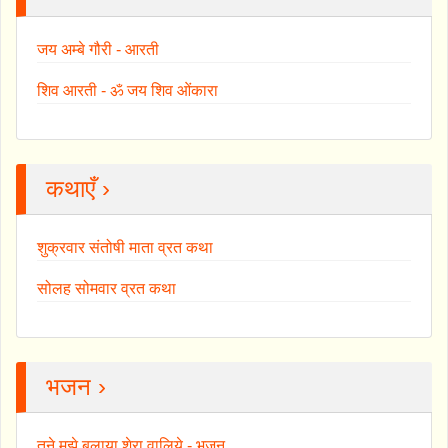
जय अम्बे गौरी - आरती
शिव आरती - ॐ जय शिव ओंकारा
कथाएँ ›
शुक्रवार संतोषी माता व्रत कथा
सोलह सोमवार व्रत कथा
भजन ›
तुने मुझे बुलाया शेरा वालिये - भजन