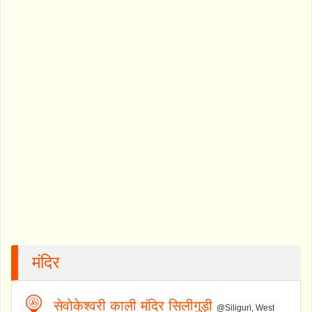
मंदिर
सेवोकेश्वरी काली मंदिर सिलीगुड़ी
@Siliguri, West