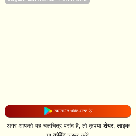
डाउनलोड भक्ति-भारत ऐप
अगर आपको यह चलचित्र पसंद है, तो कृपया
शेयर
,
लाइक
या
कॉमेंट
जरूर करें!