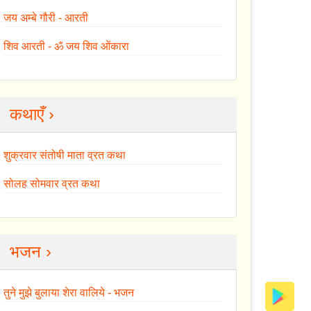
जय अम्बे गौरी - आरती
शिव आरती - ॐ जय शिव ओंकारा
कथाएँ ›
शुक्रवार संतोषी माता व्रत कथा
सोलह सोमवार व्रत कथा
भजन ›
तुने मुझे बुलाया शेरा वालिये - भजन