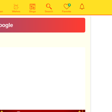
0
yan
Wishes
Blogs
Search
Favorite
oogle