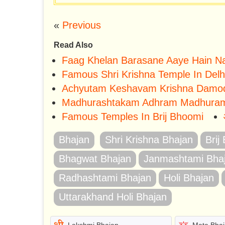
«
Previous
Read Also
Faag Khelan Barasane Aaye Hain N
Famous Shri Krishna Temple In Delh
Achyutam Keshavam Krishna Damo
Madhurashtakam Adhram Madhura
Famous Temples In Brij Bhoomi
Bhajan
Shri Krishna Bhajan
Brij
Bhagwat Bhajan
Janmashtami Bha
Radhashtami Bhajan
Holi Bhajan
Uttarakhand Holi Bhajan