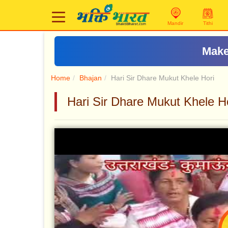
Mandir
Tithi
Make
Home
Bhajan
Hari Sir Dhare Mukut Khele Hori
Hari Sir Dhare Mukut Khele Hori 