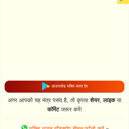
डाउनलोड भक्ति-भारत ऐप
अगर आपको यह मंत्र पसंद है, तो कृपया
शेयर
,
लाइक
या
कॉमेंट
जरूर करें!
भक्ति-भारत वॉट्स्ऐप चैनल फॉलो करें
»