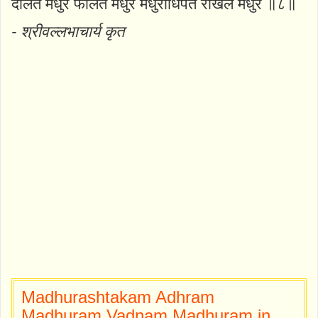
दलितं मधुरं फलितं मधुरं मधुराधिपते रखिलं मधुरं ॥८॥
- श्रीवल्लभाचार्य कृत
Madhurashtakam Adhram
Madhuram Vadnam Madhuram in