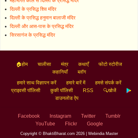
महाभारत काल से दिल्ली के प्रसिद्ध मंदिर
दिल्ली के प्रसिद्ध शिव मंदिर
दिल्ली के प्रसिद्ध हनुमान बालाजी मंदिर
दिल्ली और आस-पास के प्रसिद्ध मंदिर
सिरसागंज के प्रसिद्ध मंदिर
🏠होम
चालीसा
मंत्र
कथाएँ
फोटो स्टोरीज
कहानियाँ
ब्लॉग
हमारे साथ विज्ञापन करें
हमारे बारें में
हमसे संपर्क करें
प्राइवसी पॉलिसी
कुकी पॉलिसी
RSS
🔍खोजें
डाउनलोड ऐप
Facebook
Instagram
Twitter
Tumblr
YouTube
Flickr
Google
Copyright © BhaktiBharat.com 2026 |
Webindia Master