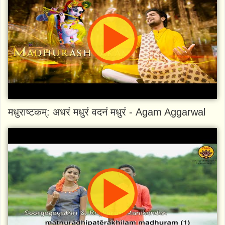
मधुराष्टकम्: अधरं मधुरं वदनं मधुरं - Agam Aggarwal