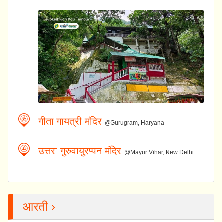
गीता गायत्री मंदिर
@Gurugram, Haryana
उत्तरा गुरुवायुरप्पन मंदिर
@Mayur Vihar, New Delhi
आरती ›