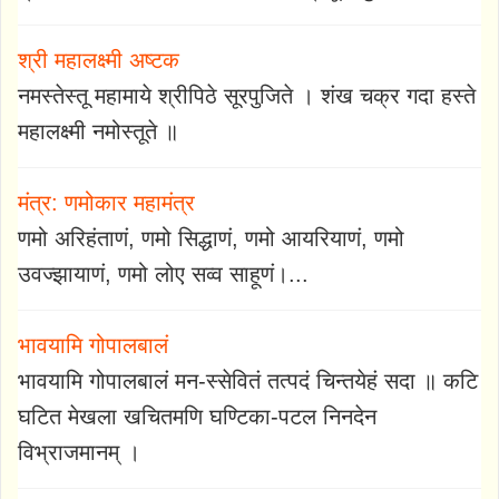
श्री महालक्ष्मी अष्टक
नमस्तेस्तू महामाये श्रीपिठे सूरपुजिते । शंख चक्र गदा हस्ते
महालक्ष्मी नमोस्तूते ॥
मंत्र: णमोकार महामंत्र
णमो अरिहंताणं, णमो सिद्धाणं, णमो आयरियाणं, णमो
उवज्झायाणं, णमो लोए सव्व साहूणं।...
भावयामि गोपालबालं
भावयामि गोपालबालं मन-स्सेवितं तत्पदं चिन्तयेहं सदा ॥ कटि
घटित मेखला खचितमणि घण्टिका-पटल निनदेन
विभ्राजमानम् ।