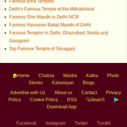
Famous Birla Temples
Delhi's Famous Temple of the Mahabharat
Famous Shiv Mandir in Delhi NCR
Famous Hanuman Balaji Mandir of Delhi
Famous Temples in Delhi, Ghaziabad, Noida and
Gurugram
Top Famous Temple of Sirsaganj
🏠Home
Chalisa
Mantra
Katha
Photo
Stories
Kahaniyan
Blogs
Advertise with Us
About us
Contact
Privacy
Policy
Cookie Policy
RSS
🔍Search
Download App
Facebook
Instagram
Twitter
Tumblr