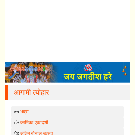
आगामी त्योहार
📜
भद्रा
🐚
कामिका एकादशी
🐅
अंतिम बोनालु उत्सव