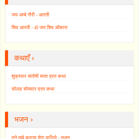
जय अम्बे गौरी - आरती
शिव आरती - ॐ जय शिव ओंकारा
कथाएँ ›
शुक्रवार संतोषी माता व्रत कथा
सोलह सोमवार व्रत कथा
भजन ›
तुने मुझे बुलाया शेरा वालिये - भजन