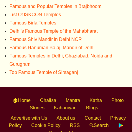
Famous and Popular Temples in Brajbhoomi
List Of ISKCON Temples
Famous Birla Temples
Delhi's Famous Temple of the Mahabharat
Famous Shiv Mandir in Delhi NCR
Famous Hanuman Balaji Mandir of Delhi
Famous Temples in Delhi, Ghaziabad, Noida and
Gurugram
Top Famous Temple of Sirsaganj
🏠Home
Chalisa
Mantra
Katha
Photo
Stories
Kahaniyan
Blogs
Advertise with Us
About us
Contact
Privacy
Policy
Cookie Policy
RSS
🔍Search