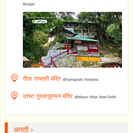
Bengal
गीता गायत्री मंदिर
@Gurugram, Haryana
उत्तरा गुरुवायुरप्पन मंदिर
@Mayur Vihar, New Delhi
आरती ›