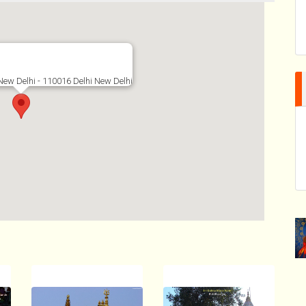
New Delhi - 110016 Delhi New Delhi
dir/shri-sanatan-dharm-mandir-green-park