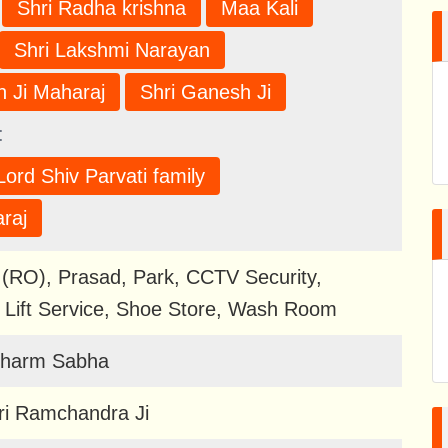
Shri Radha krishna
Maa Kali
Shri Lakshmi Narayan
 Ji Maharaj
Shri Ganesh Ji
:
Lord Shiv Parvati family
raj
 (RO), Prasad, Park, CCTV Security,
Lift Service, Shoe Store, Wash Room
Dharm Sabha
ri Ramchandra Ji