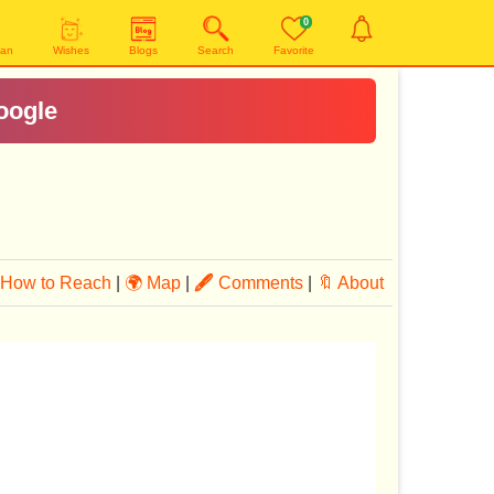
0
yan
Wishes
Blogs
Search
Favorite
oogle
How to Reach
|
🌍 Map
|
🖋
Comments
|
🔖 About