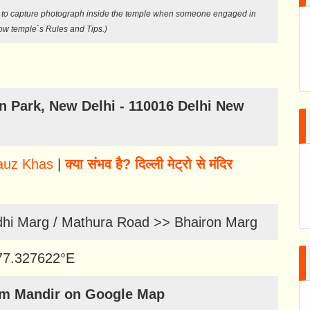
cal to capture photograph inside the temple when someone engaged in
low temple`s Rules and Tips.)
n Park, New Delhi - 110016 Delhi New
auz Khas
|
क्या संभव है? दिल्ली मेट्रो से मंदिर
i Marg / Mathura Road >> Bhairon Marg
77.327622
°E
rm Mandir on Google Map