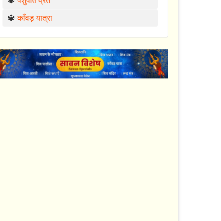
🔱
पशुपति व्रत
🔱
काँवड़ यात्रा