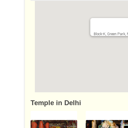
Block-K, Green Park, 
http://www.bhaktibharat.com/en/man
Temple in Delhi