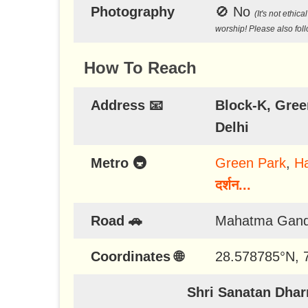
Photography
🚫
No
(It's not ethi
worship! Please also fol
How To Reach
Address 📧
Block-K, Gree
Delhi
Metro 🚇
Green Park
,
H
दर्शन...
Road 🚗
Mahatma Gandh
Coordinates 🌐
28.578785
°N,
Shri Sanatan Dha