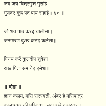
जय जय चित्रगुप्त गुसांई।
गुरूवर गुरू पद पाय सहाई॥ ४० ॥
जो शत पाठ करइ चालीसा।
जन्ममरण दुःख कटइ कलेसा॥
विनय करैं कुलदीप शुवेशा।
राख पिता सम नेह हमेशा॥
॥ दोहा ॥
ज्ञान कलम, मसि सरस्वती, अंबर है मसिपात्र।
कालचक्र की पुस्तिका, सदा रखे दंडास्त्र॥