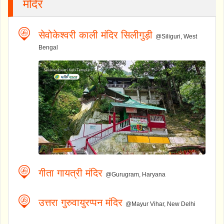
मंदिर
सेवोकेश्वरी काली मंदिर सिलीगुड़ी
@Siliguri, West
Bengal
गीता गायत्री मंदिर
@Gurugram, Haryana
उत्तरा गुरुवायुरप्पन मंदिर
@Mayur Vihar, New Delhi