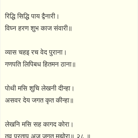
रिद्धि सिद्धि पाय द्वैनारी।
विघ्न हरण शुभ काज संवारी॥
व्यास चहइ रच वेद पुराना।
गणपति लिपिबध हितमन ठाना॥
पोथी मसि शुचि लेखनी दीन्हा।
असवर देय जगत कृत कीन्हा॥
लेखनि मसि सह कागद कोरा।
तव प्रताप अजु जगत मझोरा॥ २८ ॥