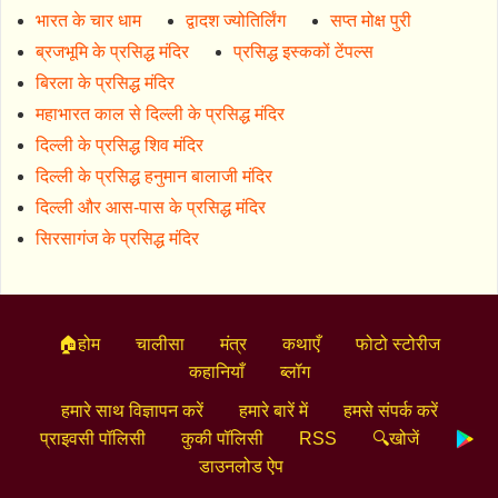
भारत के चार धाम
द्वादश ज्योतिर्लिंग
सप्त मोक्ष पुरी
ब्रजभूमि के प्रसिद्ध मंदिर
प्रसिद्ध इस्ककों टेंपल्स
बिरला के प्रसिद्ध मंदिर
महाभारत काल से दिल्ली के प्रसिद्ध मंदिर
दिल्ली के प्रसिद्ध शिव मंदिर
दिल्ली के प्रसिद्ध हनुमान बालाजी मंदिर
दिल्ली और आस-पास के प्रसिद्ध मंदिर
सिरसागंज के प्रसिद्ध मंदिर
🏠होम
चालीसा
मंत्र
कथाएँ
फोटो स्टोरीज
कहानियाँ
ब्लॉग
हमारे साथ विज्ञापन करें
हमारे बारें में
हमसे संपर्क करें
प्राइवसी पॉलिसी
कुकी पॉलिसी
RSS
🔍खोजें
डाउनलोड ऐप