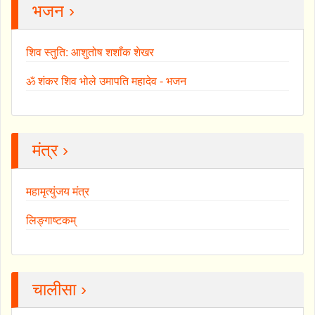
भजन ›
शिव स्तुति: आशुतोष शशाँक शेखर
ॐ शंकर शिव भोले उमापति महादेव - भजन
मंत्र ›
महामृत्युंजय मंत्र
लिङ्गाष्टकम्
चालीसा ›