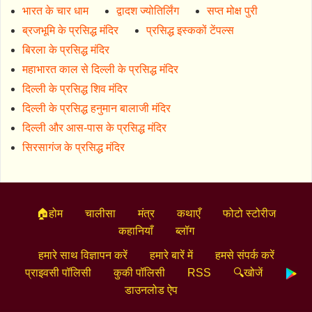
भारत के चार धाम
द्वादश ज्योतिर्लिंग
सप्त मोक्ष पुरी
ब्रजभूमि के प्रसिद्ध मंदिर
प्रसिद्ध इस्ककों टेंपल्स
बिरला के प्रसिद्ध मंदिर
महाभारत काल से दिल्ली के प्रसिद्ध मंदिर
दिल्ली के प्रसिद्ध शिव मंदिर
दिल्ली के प्रसिद्ध हनुमान बालाजी मंदिर
दिल्ली और आस-पास के प्रसिद्ध मंदिर
सिरसागंज के प्रसिद्ध मंदिर
🏠होम
चालीसा
मंत्र
कथाएँ
फोटो स्टोरीज
कहानियाँ
ब्लॉग
हमारे साथ विज्ञापन करें
हमारे बारें में
हमसे संपर्क करें
प्राइवसी पॉलिसी
कुकी पॉलिसी
RSS
🔍खोजें
डाउनलोड ऐप