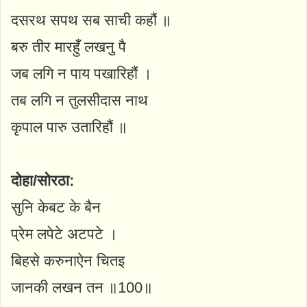
दसरथ सपथ सब साची कहौं ॥
बरु तीर मारहुँ लखनु पै
जब लगि न पाय पखारिहौं ।
तब लगि न तुलसीदास नाथ
कृपाल पारु उतारिहौं ॥
दोहा/सोरठा:
सुनि केबट के बैन
प्रेम लपेटे अटपटे ।
बिहसे करुनाऐन चितइ
जानकी लखन तन ॥100॥