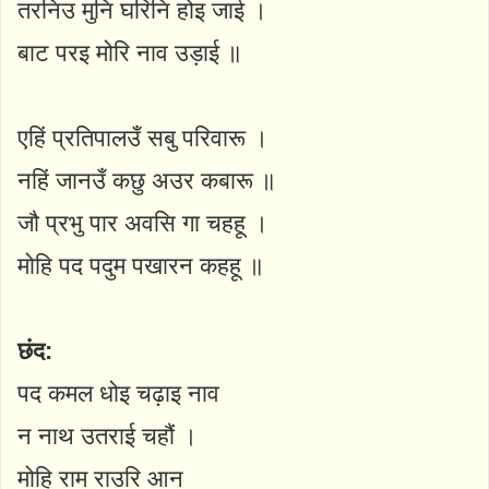
तरनिउ मुनि घरिनि होइ जाई ।
बाट परइ मोरि नाव उड़ाई ॥
एहिं प्रतिपालउँ सबु परिवारू ।
नहिं जानउँ कछु अउर कबारू ॥
जौ प्रभु पार अवसि गा चहहू ।
मोहि पद पदुम पखारन कहहू ॥
छंद:
पद कमल धोइ चढ़ाइ नाव
न नाथ उतराई चहौं ।
मोहि राम राउरि आन