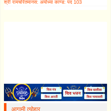
श्री रामचरितमानस: अयोध्या काण्ड: पद 103
आगामी त्योहार