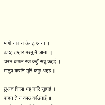
मागी नाव न केवटु आना ।
कहइ तुम्हार मरमु मैं जाना ॥
चरन कमल रज कहुँ सबु कहई ।
मानुष करनि मूरि कछु अहई ॥
छुअत सिला भइ नारि सुहाई ।
पाहन तें न काठ कठिनाई ॥