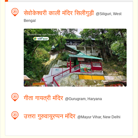
सेवोकेश्वरी काली मंदिर सिलीगुड़ी
@Siliguri, West
Bengal
गीता गायत्री मंदिर
@Gurugram, Haryana
उत्तरा गुरुवायुरप्पन मंदिर
@Mayur Vihar, New Delhi