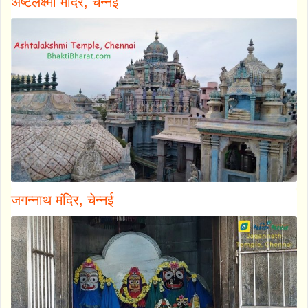
अष्टलक्ष्मी मंदिर, चेन्नई
जगन्नाथ मंदिर, चेन्नई