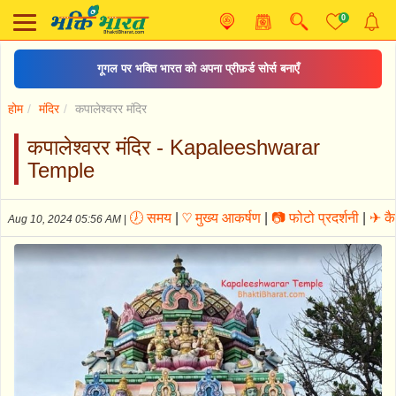
0
गूगल पर भक्ति भारत को अपना प्रीफ़र्ड सोर्स बनाएँ
होम
मंदिर
कपालेश्वरर मंदिर
कपालेश्वरर मंदिर - Kapaleeshwarar
Temple
🕖 समय
|
♡ मुख्य आकर्षण
|
📷 फोटो प्रदर्शनी
|
✈ कैस
Aug 10, 2024 05:56 AM
|