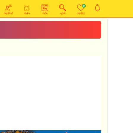
0
कहानियाँ
मेसेज
ब्लॉग
खोजें
पसंदीदा