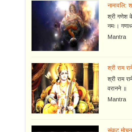
नामावलि: श्
श्री गणेश 
नमः। गणाध्य
Mantra
श्री राम राम
श्री राम राम
वरानने ॥
Mantra
संकट मोचन 