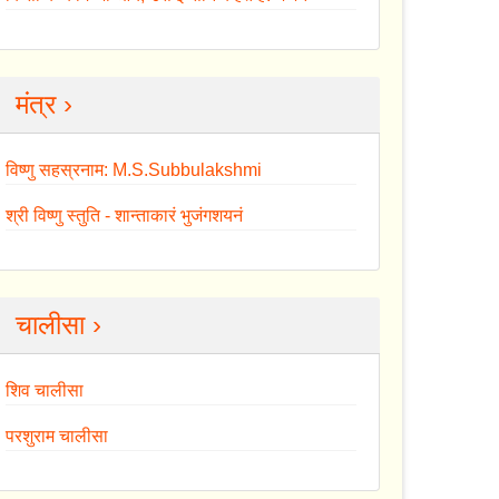
मंत्र ›
विष्णु सहस्रनाम: M.S.Subbulakshmi
श्री विष्णु स्तुति - शान्ताकारं भुजंगशयनं
चालीसा ›
शिव चालीसा
परशुराम चालीसा