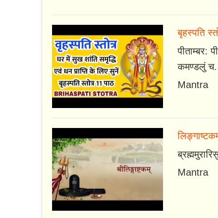
बृहस्पति स्त
पीताम्बर: पी
कमण्डलुं च.
Mantra
लिङ्गाष्टकम
ब्रह्ममुरार
Mantra