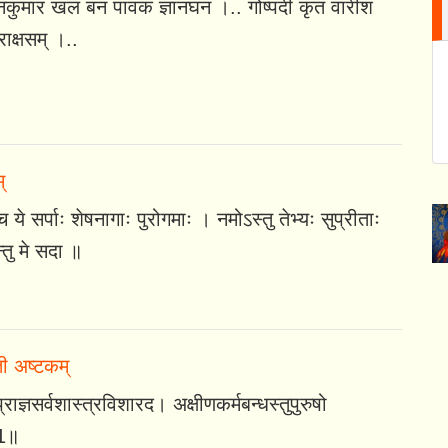
नकुमार खल बन पावक ज्ञानघन ।.. गोष्पदी कृत वारीशं
ाक्षसम् ।..
्
च ये सर्पाः शेषनागाः पुरोगमाः । नमोऽस्तु तेभ्यः सुप्रीताः
्तु मे सदा ॥
ती अष्टकम्
राज्ञसर्वशास्त्रविशारद। अक्षीणकर्मबन्धस्तुपुरुषो
॥1॥