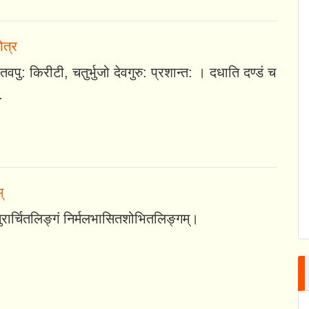
ोत्र
तवपु: किरीटी, चतुर्भुजो देवगुरु: प्रशान्त: । दधाति दण्डं च
.
्
िसुरार्चितलिङ्गं निर्मलभासितशोभितलिङ्गम्।