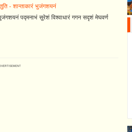
स्तुति - शान्ताकारं भुजंगशयनं
ुजंगशयनं पद्मनाभं सुरेशं विश्वाधारं गगन सदृशं मेघवर्ण