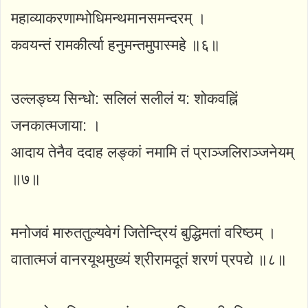
महाव्याकरणाम्भोधिमन्थमानसमन्दरम् ।
कवयन्तं रामकीर्त्या हनुमन्तमुपास्महे ॥६॥
उल्लङ्घ्य सिन्धो: सलिलं सलीलं य: शोकवह्निं
जनकात्मजाया: ।
आदाय तेनैव ददाह लङ्कां नमामि तं प्राञ्जलिराञ्जनेयम्
॥७॥
मनोजवं मारुततुल्यवेगं जितेन्द्रियं बुद्धिमतां वरिष्ठम् ।
वातात्मजं वानरयूथमुख्यं श्रीरामदूतं शरणं प्रपद्ये ॥८॥