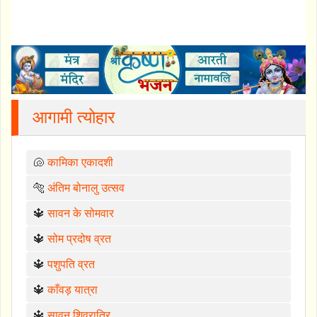
आगामी त्योहार
🐚
कामिका एकादशी
🐅
अंतिम बोनालु उत्सव
🔱
सावन के सोमवार
🔱
सोम प्रदोष व्रत
🔱
पशुपति व्रत
🔱
काँवड़ यात्रा
🔱
सावन शिवरात्रि