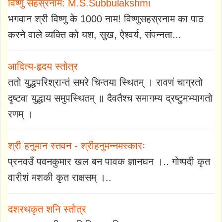
विष्णु सहस्रनाम: M.S.Subbulakshmi
भगवान श्री विष्णु के 1000 नाम! विष्णुसहस्रनाम का पाठ
करने वाले व्यक्ति को यश, सुख, ऐश्वर्य, संपन्नता...
आदित्य-हृदय स्तोत्र
ततो युद्धपरिश्रान्तं समरे चिन्तया स्थितम् । रावणं चाग्रतो
दृष्टवा युद्धाय समुपस्थितम् ॥ दैवतैश्च समागम्य द्रष्टुमभ्यागतो
रणम् ।
श्री हनुमान स्तवन - श्रीहनुमन्नमस्कारः
प्रनवउँ पवनकुमार खल बन पावक ज्ञानघन ।.. गोष्पदी कृत
वारीशं मशकी कृत राक्षसम् ।..
दशरथकृत शनि स्तोत्र