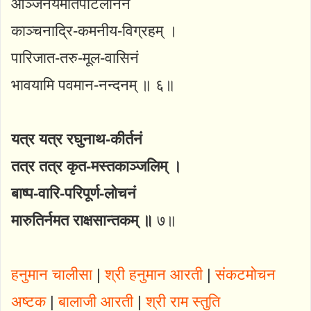
आञ्जनेयमतिपाटलाननं
काञ्चनाद्रि-कमनीय-विग्रहम् ।
पारिजात-तरु-मूल-वासिनं
भावयामि पवमान-नन्दनम् ॥ ६॥
यत्र यत्र रघुनाथ-कीर्तनं
तत्र तत्र कृत-मस्तकाञ्जलिम् ।
बाष्प-वारि-परिपूर्ण-लोचनं
मारुतिर्नमत राक्षसान्तकम् ॥
७॥
हनुमान चालीसा
|
श्री हनुमान आरती
|
संकटमोचन
अष्टक
|
बालाजी आरती
|
श्री राम स्तुति