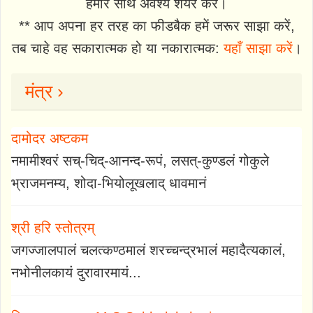
हमारे साथ अवश्य शेयर करें।
** आप अपना हर तरह का फीडबैक हमें जरूर साझा करें,
तब चाहे वह सकारात्मक हो या नकारात्मक:
यहाँ साझा करें
।
मंत्र ›
दामोदर अष्टकम
नमामीश्वरं सच्-चिद्-आनन्द-रूपं, लसत्-कुण्डलं गोकुले
भ्राजमनम्य, शोदा-भियोलूखलाद् धावमानं
श्री हरि स्तोत्रम्
जगज्जालपालं चलत्कण्ठमालं शरच्चन्द्रभालं महादैत्यकालं,
नभोनीलकायं दुरावारमायं...