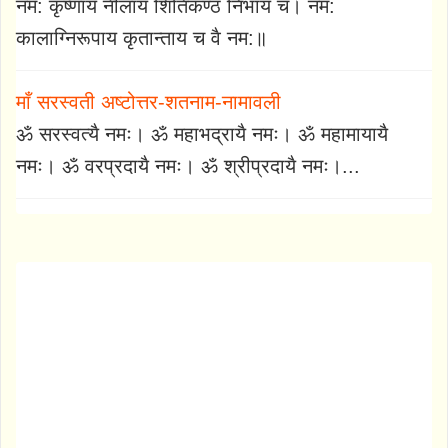
नम: कृष्णाय नीलाय शितिकण्ठ निभाय च। नम:
कालाग्निरूपाय कृतान्ताय च वै नम:॥
माँ सरस्वती अष्टोत्तर-शतनाम-नामावली
ॐ सरस्वत्यै नमः। ॐ महाभद्रायै नमः। ॐ महामायायै
नमः। ॐ वरप्रदायै नमः। ॐ श्रीप्रदायै नमः।...