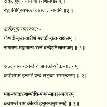
सकलगुणनिधानं वानराणामधीशम् ।
रघुपतिप्रियभक्तं वातजातं नमामि ॥३॥
श्रीहनुमन्नमस्कारः -
गोष्पदी-कृत-वारीशं मशकी-कृत-राक्षसम् ।
रामायण-महामाला-रत्नं वन्देऽनिलात्मजम् ॥
१॥
अञ्जना-नन्दनं-वीरं जानकी-शोक-नाशनम् ।
कपीशमक्ष-हन्तारं वन्दे लङ्का-भयङ्करम् ॥ २॥
महा-व्याकरणाम्भोधि-मन्थ-मानस-मन्दरम् ।
कवयन्तं राम-कीर्त्या हनुमन्तमुपास्महे ॥
३॥