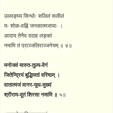
उल्लङ्घ्य सिन्धोः सलिलं सलीलं
यः शोक-वह्निं जनकात्मजायाः ।
आदाय तेनैव ददाह लङ्कां
नमामि तं प्राञ्जलिराञ्जनेयम् ॥ ४॥
मनोजवं मारुत-तुल्य-वेगं
जितेन्द्रियं बुद्धिमतां वरिष्ठम् ।
वातात्मजं वानर-यूथ-मुख्यं
श्रीराम-दूतं शिरसा नमामि ॥
५॥