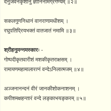
दनुजवनकृशानुं ज्ञानिनामग्रगण्यम् ॥२॥
सकलगुणनिधानं वानराणामधीशम् ।
रघुपतिप्रियभक्तं वातजातं नमामि ॥३॥
श्रीहनुमन्नमस्कारः
-
गोष्पदीकृतवारीशं मशकीकृतराक्षसम् ।
रामायणमहामालारत्नं वन्देऽनिलात्मजम् ॥४॥
अञ्जनानन्दनं वीरं जानकीशोकनाशनम् ।
कपीशमक्षहन्तारं वन्दे लङ्काभयङ्करम् ॥५॥