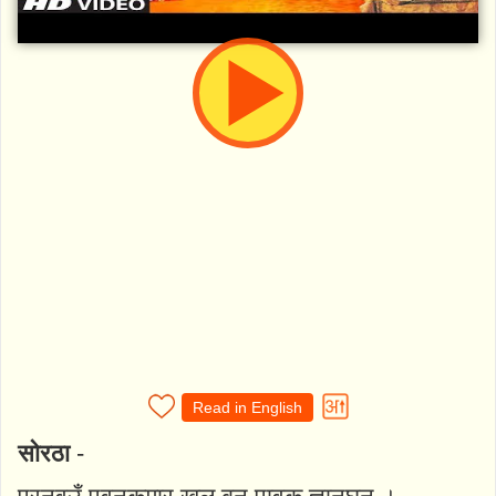
Read in English
सोरठा
-