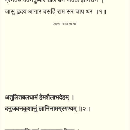
प्रनवउँ पवनकुमार खल बन पावक ज्ञानघन ।
जासु हृदय आगार बसहिं राम सर चाप धर ॥१॥
अतुलितबलधामं हेमशैलाभदेहम् ।
दनुजवनकृशानुं ज्ञानिनामग्रगण्यम् ॥
२॥