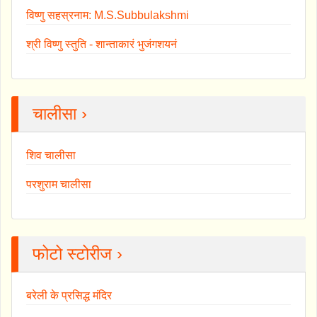
विष्णु सहस्रनाम: M.S.Subbulakshmi
श्री विष्णु स्तुति - शान्ताकारं भुजंगशयनं
चालीसा ›
शिव चालीसा
परशुराम चालीसा
फोटो स्टोरीज ›
बरेली के प्रसिद्ध मंदिर