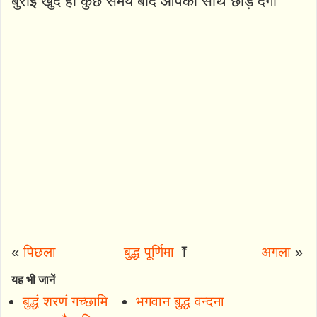
बुराई खुद ही कुछ समय बाद आपका साथ छोड़ देगी
«
पिछला
बुद्ध पूर्णिमा
⤒
अगला
»
यह भी जानें
बुद्धं शरणं गच्छामि
भगवान बुद्ध वन्दना