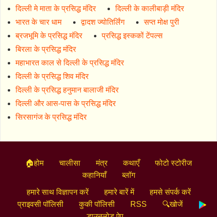
दिल्ली मे माता के प्रसिद्ध मंदिर
दिल्ली के कालीबाड़ी मंदिर
भारत के चार धाम
द्वादश ज्योतिर्लिंग
सप्त मोक्ष पुरी
ब्रजभूमि के प्रसिद्ध मंदिर
प्रसिद्ध इस्ककों टेंपल्स
बिरला के प्रसिद्ध मंदिर
महाभारत काल से दिल्ली के प्रसिद्ध मंदिर
दिल्ली के प्रसिद्ध शिव मंदिर
दिल्ली के प्रसिद्ध हनुमान बालाजी मंदिर
दिल्ली और आस-पास के प्रसिद्ध मंदिर
सिरसागंज के प्रसिद्ध मंदिर
🏠होम
चालीसा
मंत्र
कथाएँ
फोटो स्टोरीज
कहानियाँ
ब्लॉग
हमारे साथ विज्ञापन करें
हमारे बारें में
हमसे संपर्क करें
प्राइवसी पॉलिसी
कुकी पॉलिसी
RSS
🔍खोजें
डाउनलोड ऐप