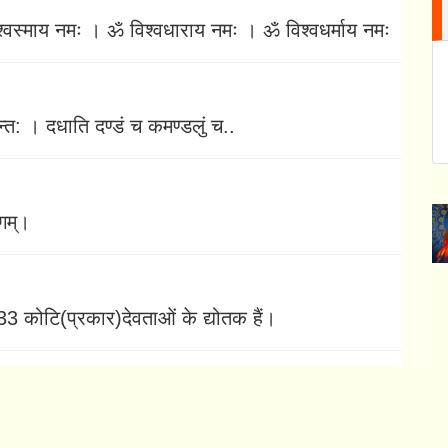
श्वस्माय नमः । ॐ विश्वधाराय नमः । ॐ विश्वधर्माय नमः
ान्त: । दधाति दण्डं च कमण्डलुं च..
्गम्।
र 33 कोटि(प्रकार)देवताओं के द्योतक हैं।