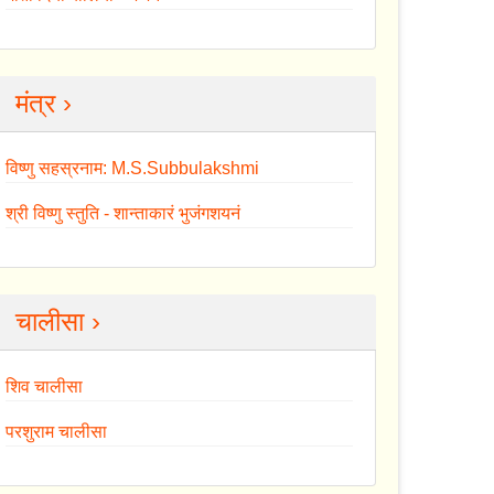
मंत्र ›
विष्णु सहस्रनाम: M.S.Subbulakshmi
श्री विष्णु स्तुति - शान्ताकारं भुजंगशयनं
चालीसा ›
शिव चालीसा
परशुराम चालीसा