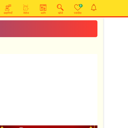
0
कहानियाँ
मेसेज
ब्लॉग
खोजें
पसंदीदा