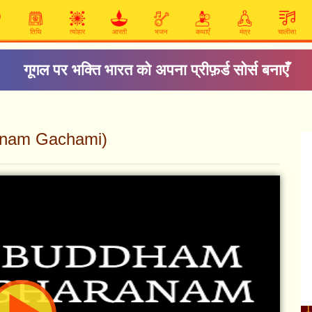
तिथि
त्योहार
आरती
भजन
कथाएँ
मंत्र
चालीसा
गूगल पर भक्ति भारत को अपना प्रीफ़र्ड सोर्स बनाएँ
aranam Gachami)