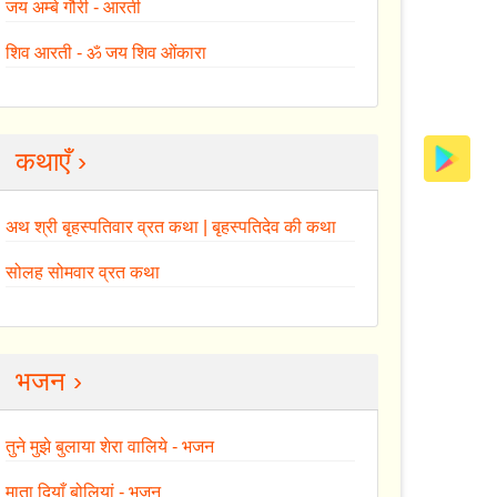
जय अम्बे गौरी - आरती
शिव आरती - ॐ जय शिव ओंकारा
कथाएँ ›
अथ श्री बृहस्पतिवार व्रत कथा | बृहस्पतिदेव की कथा
सोलह सोमवार व्रत कथा
भजन ›
तुने मुझे बुलाया शेरा वालिये - भजन
माता दियाँ बोलियां - भजन