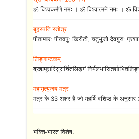
ॐ विश्वकर्मणे नमः । ॐ विश्वात्मने नमः । ॐ वि
बृहस्पति स्तोत्र
पीताम्बर: पीतवपु: किरीटी, चतुर्भुजो देवगुरु: प्रश
लिङ्गाष्टकम्
ब्रह्ममुरारिसुरार्चितलिङ्गं निर्मलभासितशोभितलिङ
महामृत्युंजय मंत्र
मंत्र के 33 अक्षर हैं जो महर्षि वशिष्ठ के अनुसा
भक्ति-भारत विशेष: