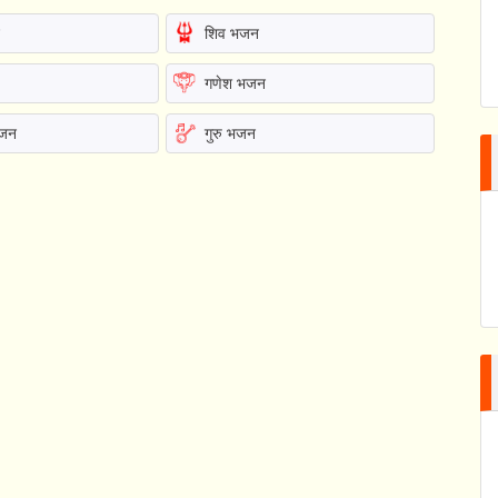
न
शिव भजन
गणेश भजन
भजन
गुरु भजन