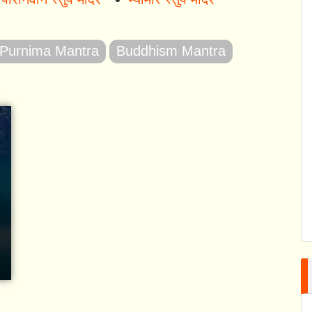
Purnima Mantra
Buddhism Mantra