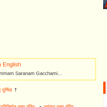
 English
mmam Saranam Gacchami...
्ध पूर्णिमा
⤒
परिनिर्वान स्तुप मंदिर
म्यांमार स्तुप मंदिर