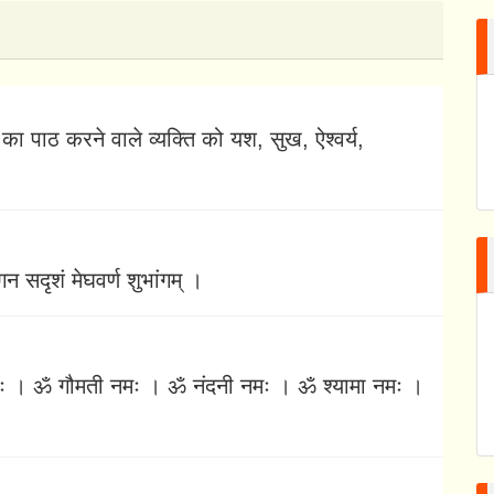
का पाठ करने वाले व्यक्ति को यश, सुख, ऐश्वर्य,
गन सदृशं मेघवर्ण शुभांगम् ।
 । ॐ गौमती नमः । ॐ नंदनी नमः । ॐ श्यामा नमः ।