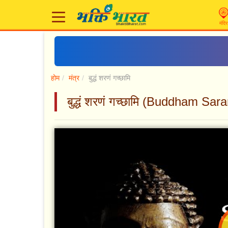
मंदिर
होम
मंत्र
बुद्धं शरणं गच्छामि
बुद्धं शरणं गच्छामि (Buddham S