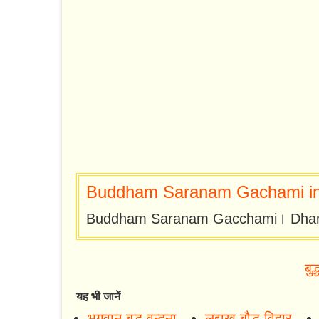
Buddham Saranam Gachami in
Buddham Saranam Gacchami। Dha
बुद
यह भी जानें
भगवान बुद्ध वन्दना
लद्दाख बौद्ध विहार