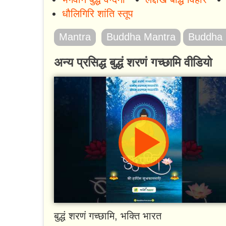
धौलिगिरि शांति स्तूप
Mantra
Buddha Mantra
Buddha 
अन्य प्रसिद्ध बुद्धं शरणं गच्छामि वीडियो
बुद्धं शरणं गच्छामि, भक्ति भारत