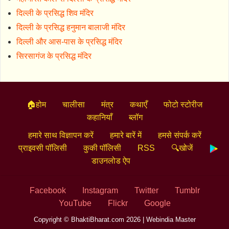
दिल्ली के प्रसिद्ध शिव मंदिर
दिल्ली के प्रसिद्ध हनुमान बालाजी मंदिर
दिल्ली और आस-पास के प्रसिद्ध मंदिर
सिरसागंज के प्रसिद्ध मंदिर
🏠होम
चालीसा
मंत्र
कथाएँ
फोटो स्टोरीज
कहानियाँ
ब्लॉग
हमारे साथ विज्ञापन करें
हमारे बारें में
हमसे संपर्क करें
प्राइवसी पॉलिसी
कुकी पॉलिसी
RSS
🔍खोजें
डाउनलोड ऐप
Facebook
Instagram
Twitter
Tumblr
YouTube
Flickr
Google
Copyright © BhaktiBharat.com 2026 |
Webindia Master