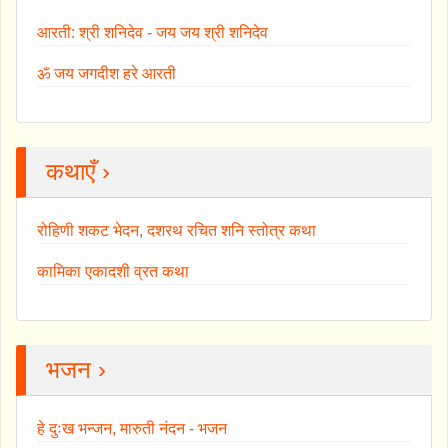
आरती: श्री शनिदेव - जय जय श्री शनिदेव
ॐ जय जगदीश हरे आरती
कथाएँ ›
रोहिणी शकट भेदन, दशरथ रचित शनि स्तोत्र कथा
कामिका एकादशी व्रत कथा
भजन ›
हे दुःख भन्जन, मारुती नंदन - भजन