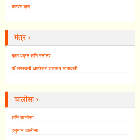
बजरंग बाण
मंत्र ›
दशरथकृत शनि स्तोत्र
माँ सरस्वती अष्टोत्तर-शतनाम-नामावली
चालीसा ›
शनि चालीसा
हनुमान चालीसा