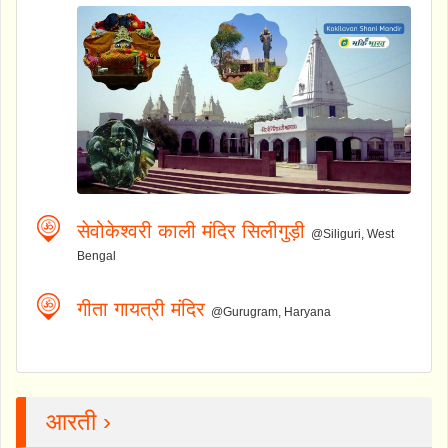
सेवोकेश्वरी काली मंदिर सिलीगुड़ी
@Siliguri, West
Bengal
गीता गायत्री मंदिर
@Gurugram, Haryana
आरती ›