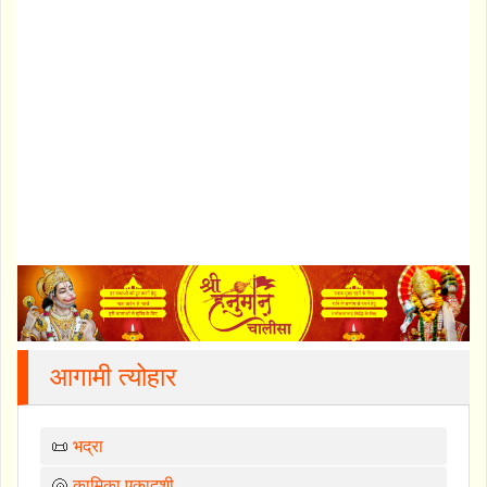
आगामी त्योहार
📜
भद्रा
🐚
कामिका एकादशी