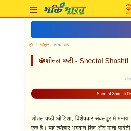
मंदिर
होम
त्योहार
शीतल षष्ठी
🔱शीतल षष्ठी - Sheetal Shashti
Upd
Sheetal Shashti D
शीतल षष्ठी ओडिशा, विशेषकर संबलपुर में मनाया जा
एक है। यह त्योहार भगवान शिव और माता पार्वती 