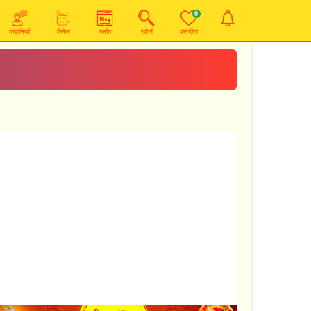
0
कहानियाँ
मेसेज
ब्लॉग
खोजें
पसंदीदा