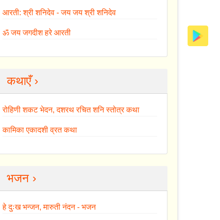
आरती: श्री शनिदेव - जय जय श्री शनिदेव
ॐ जय जगदीश हरे आरती
कथाएँ ›
रोहिणी शकट भेदन, दशरथ रचित शनि स्तोत्र कथा
कामिका एकादशी व्रत कथा
भजन ›
हे दुःख भन्जन, मारुती नंदन - भजन