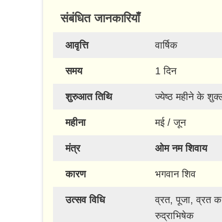
संबंधित जानकारियाँ
आवृत्ति
वार्षिक
समय
1 दिन
शुरुआत तिथि
ज्येष्ठ महीने के शुक
महीना
मई / जून
मंत्र
ओम नम शिवाय
कारण
भगवान शिव
उत्सव विधि
व्रत, पूजा, व्रत क
रुद्राभिषेक