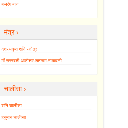
बजरंग बाण
मंत्र ›
दशरथकृत शनि स्तोत्र
माँ सरस्वती अष्टोत्तर-शतनाम-नामावली
चालीसा ›
शनि चालीसा
हनुमान चालीसा