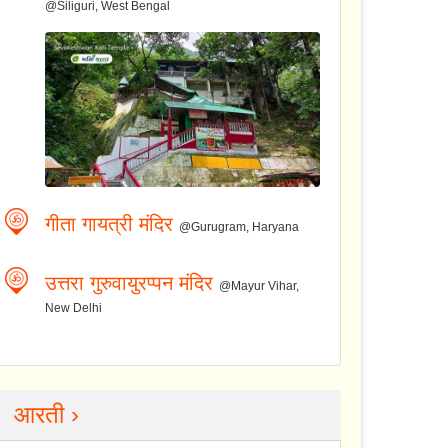
@Siliguri, West Bengal
गीता गायत्री मंदिर
@Gurugram, Haryana
उत्तरा गुरुवायुरप्पन मंदिर
@Mayur Vihar,
New Delhi
आरती ›