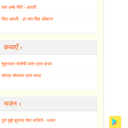
जय अम्बे गौरी - आरती
शिव आरती - ॐ जय शिव ओंकारा
कथाएँ ›
शुक्रवार संतोषी माता व्रत कथा
सोलह सोमवार व्रत कथा
भजन ›
तुने मुझे बुलाया शेरा वालिये - भजन