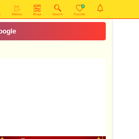
0
n
Wishes
Blogs
Search
Favorite
oogle