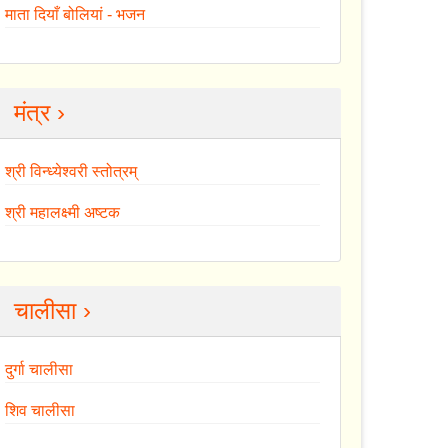
माता दियाँ बोलियां - भजन
मंत्र ›
श्री विन्ध्येश्वरी स्तोत्रम्
श्री महालक्ष्मी अष्टक
चालीसा ›
दुर्गा चालीसा
शिव चालीसा