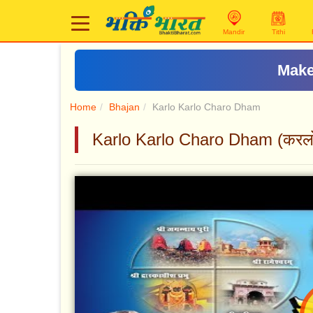
Mandir
Tithi
Make
Home
Bhajan
Karlo Karlo Charo Dham
Karlo Karlo Charo Dham (करलो करलो