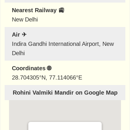
Nearest Railway 🚉
New Delhi
Air ✈
Indira Gandhi International Airport, New
Delhi
Coordinates 🌐
28.704305
°N,
77.114066
°E
Rohini Valmiki Mandir on Google Map