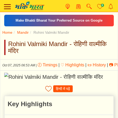
0
Make Bhakti Bharat Your Preferred Source on Google
Home
Mandir
Rohini Valmiki Mandir
Rohini Valmiki Mandir - रोहिणी वाल्मीकि
मंदिर
🕖 Timings
|
♡ Highlights
|
📜 History
|
📷 P
Oct 07, 2025 06:53 AM
|
हिन्दी में पढ़ें
Key Highlights