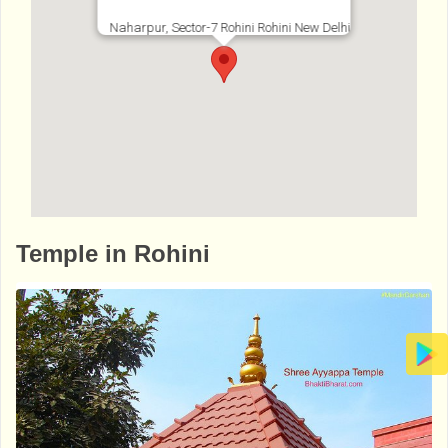
Naharpur, Sector-7 Rohini Rohini New Delhi
http://www.bhaktibharat.com/en/mandir/val
Temple in Rohini
miki-mandir-rohini