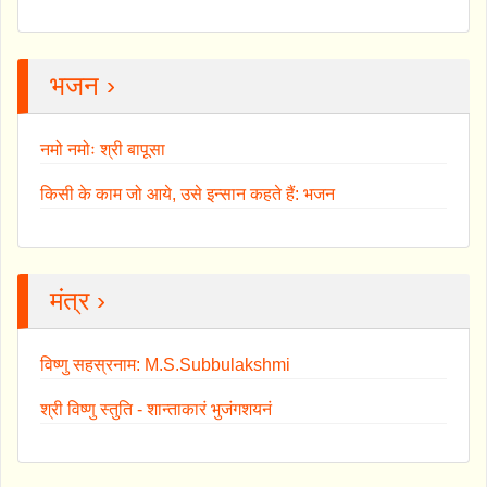
भजन ›
नमो नमोः श्री बापूसा
किसी के काम जो आये, उसे इन्सान कहते हैं: भजन
मंत्र ›
विष्णु सहस्रनाम: M.S.Subbulakshmi
श्री विष्णु स्तुति - शान्ताकारं भुजंगशयनं