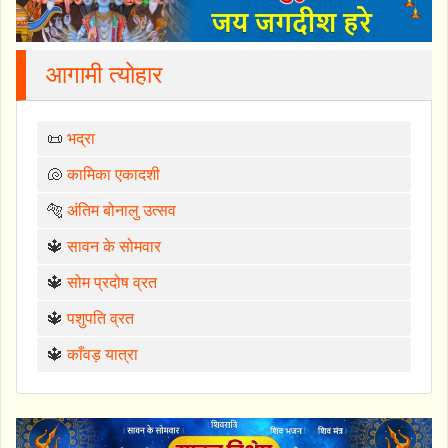
आगामी त्योहार
📜
भद्रा
🐚
कामिका एकादशी
🐅
अंतिम बोनालु उत्सव
🔱
सावन के सोमवार
🔱
सोम प्रदोष व्रत
🔱
पशुपति व्रत
🔱
काँवड़ यात्रा