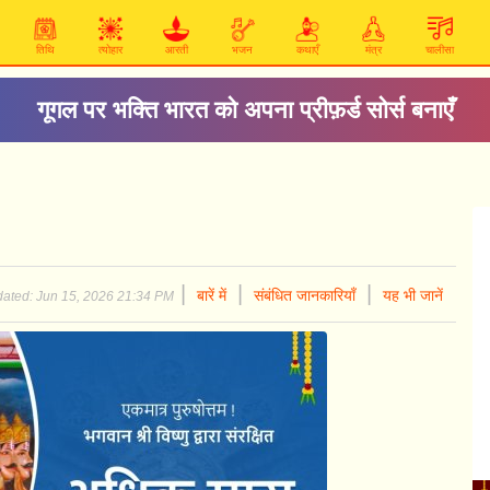
तिथि
त्योहार
आरती
भजन
कथाएँ
मंत्र
चालीसा
गूगल पर भक्ति भारत को अपना प्रीफ़र्ड सोर्स बनाएँ
|
|
|
बारें में
संबंधित जानकारियाँ
यह भी जानें
ated: Jun 15, 2026 21:34 PM