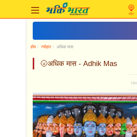
मंदिर
होम
त्योहार
अधिक मास
🌝अधिक मास - Adhik Mas
Upd