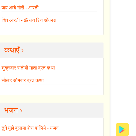
जय अम्बे गौरी - आरती
शिव आरती - ॐ जय शिव ओंकारा
कथाएँ ›
शुक्रवार संतोषी माता व्रत कथा
सोलह सोमवार व्रत कथा
भजन ›
तुने मुझे बुलाया शेरा वालिये - भजन