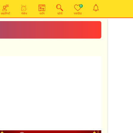
0
कहानियाँ
मेसेज
ब्लॉग
खोजें
पसंदीदा