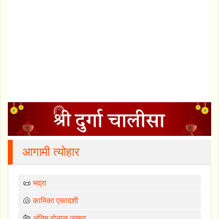
आगामी त्योहार
📜
भद्रा
🐚
कामिका एकादशी
🐅
अंतिम बोनालु उत्सव