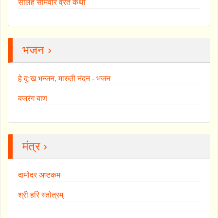
सोलह सोमवार व्रत कथा
भजन ›
हे दुःख भन्जन, मारुती नंदन - भजन
बजरंग बाण
मंत्र ›
दामोदर अष्टकम
श्री हरि स्तोत्रम्