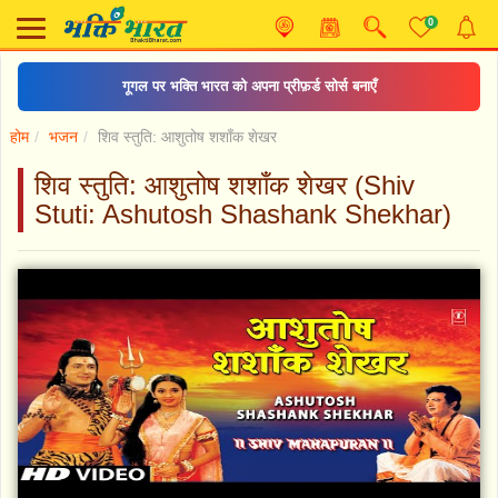
0
गूगल पर भक्ति भारत को अपना प्रीफ़र्ड सोर्स बनाएँ
होम
भजन
शिव स्तुति: आशुतोष शशाँक शेखर
शिव स्तुति: आशुतोष शशाँक शेखर (Shiv
Stuti: Ashutosh Shashank Shekhar)