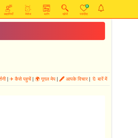
0
कहानियाँ
मेसेज
ब्लॉग
खोजें
पसंदीदा
्शनी
|
✈ कैसे पहुचें
|
🌍 गूगल मेप
|
🖋
आपके विचार
|
🔖 बारें में