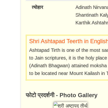
त्योहार
Adinath Nirva
Shantinath Kal
Karthik Ashtah
Shri Ashtapad Teerth in Englis
Ashtapad Tirth is one of the most sac
to Jain scriptures, it is the holy pla
(Adinath Bhagwan) attained moksha (li
to be located near Mount Kailash in T
फोटो प्रदर्शनी - Photo Gallery