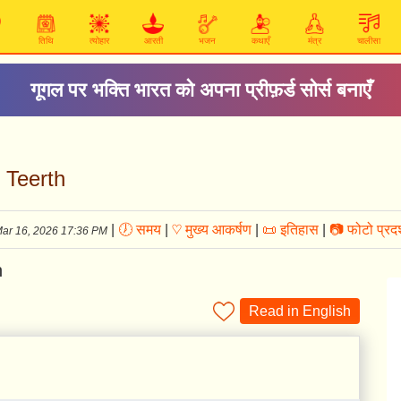
तिथि
त्योहार
आरती
भजन
कथाएँ
मंत्र
चालीसा
गूगल पर भक्ति भारत को अपना प्रीफ़र्ड सोर्स बनाएँ
d Teerth
|
🕖 समय
|
♡ मुख्य आकर्षण
|
📜 इतिहास
|
📷 फोटो प्रदर
ar 16, 2026 17:36 PM
Read in English