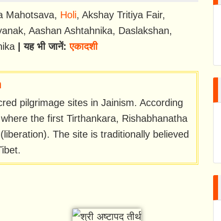
na Mahotsava
,
Holi
,
Akshay Tritiya Fair
,
yanak
,
Aashan Ashtahnika
,
Daslakshan
,
nika
| यह भी जानें:
एकादशी
h
red pilgrimage sites in Jainism. According
ce where the first Tirthankara, Rishabhanatha
beration). The site is traditionally believed
ibet.