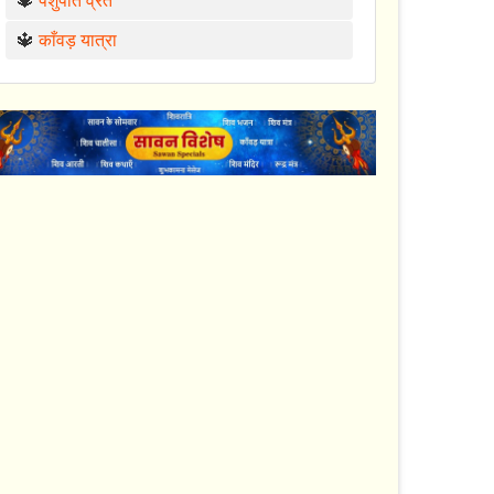
🔱
पशुपति व्रत
🔱
काँवड़ यात्रा