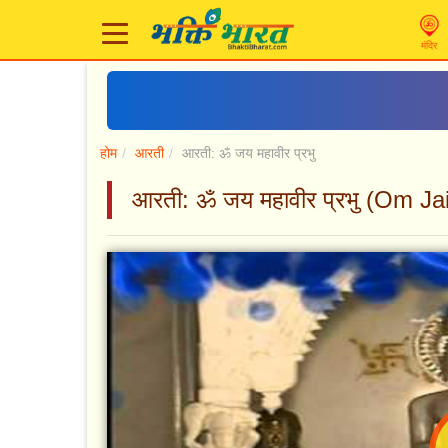
मंदिर
होम
आरती
आरती: ॐ जय महावीर प्रभु
आरती: ॐ जय महावीर प्रभु (Om J