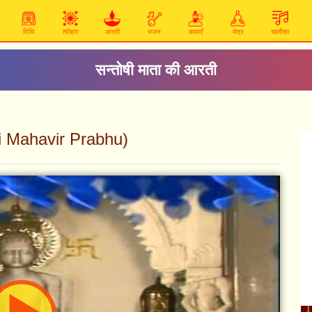
तिथि
त्योहार
आरती
भजन
कथाएँ
मंत्र
चालीसा
सन्तोषी माता की आरती
ai Mahavir Prabhu)