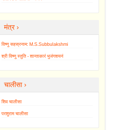
मंत्र ›
विष्णु सहस्रनाम: M.S.Subbulakshmi
श्री विष्णु स्तुति - शान्ताकारं भुजंगशयनं
चालीसा ›
शिव चालीसा
परशुराम चालीसा