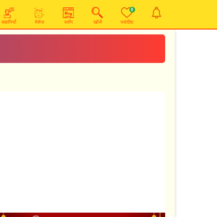
0
कहानियाँ
मेसेज
ब्लॉग
खोजें
पसंदीदा