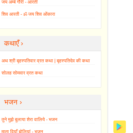
जय अम्बे गौरी - आरती
शिव आरती - ॐ जय शिव ओंकारा
कथाएँ ›
अथ श्री बृहस्पतिवार व्रत कथा | बृहस्पतिदेव की कथा
सोलह सोमवार व्रत कथा
भजन ›
तुने मुझे बुलाया शेरा वालिये - भजन
माता दियाँ बोलियां - भजन