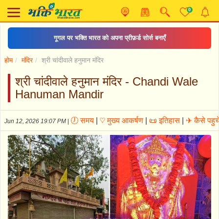
0
गूगल पर भक्ति भारत को अपना प्रीफ़र्ड सोर्स बनाएँ
होम
मंदिर
श्री चांदीवाले हनुमान मंदिर
श्री चांदीवाले हनुमान मंदिर - Chandi Wale
Hanuman Mandir
🕖 समय
|
♡ मुख्य आकर्षण
|
📜 इतिहास
|
✈ कैसे पहुचे
Jun 12, 2026 19:07 PM
|