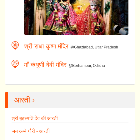
श्री राधा कृष्ण मंदिर
@Ghaziabad, Uttar Pradesh
माँ कंधुणी देवी मंदिर
@Berhampur, Odisha
आरती ›
श्री बृहस्पति देव की आरती
जय अम्बे गौरी - आरती