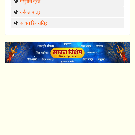
🔱
पशुपति व्रत
🔱
काँवड़ यात्रा
🔱
सावन शिवरात्रि