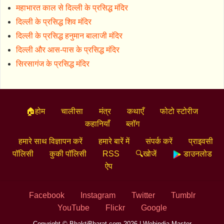
महाभारत काल से दिल्ली के प्रसिद्ध मंदिर
दिल्ली के प्रसिद्ध शिव मंदिर
दिल्ली के प्रसिद्ध हनुमान बालाजी मंदिर
दिल्ली और आस-पास के प्रसिद्ध मंदिर
सिरसागंज के प्रसिद्ध मंदिर
🏠होम
चालीसा
मंत्र
कथाएँ
फोटो स्टोरीज
कहानियाँ
ब्लॉग
हमारे साथ विज्ञापन करें
हमारे बारें में
संपर्क करें
प्राइवसी
पॉलिसी
कुकी पॉलिसी
RSS
🔍खोजें
डाउनलोड
ऐप
Facebook
Instagram
Twitter
Tumblr
YouTube
Flickr
Google
Copyright © BhaktiBharat.com 2026 |
Webindia Master