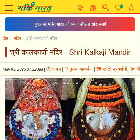
0
संकट मोचन हनुमानाष्टक
होम
मंदिर
श्री कालकाजी मंदिर
श्री कालकाजी मंदिर - Shri Kalkaji Mandir
🕖 समय
|
♡ मुख्य आकर्षण
|
📷 फोटो प्रदर्शनी
|
▶ वी
May 03, 2026 07:22 AM
|