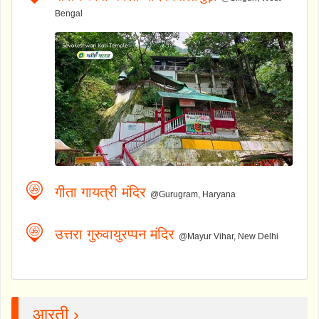
Bengal
गीता गायत्री मंदिर
@Gurugram, Haryana
उत्तरा गुरुवायुरप्पन मंदिर
@Mayur Vihar, New Delhi
आरती ›