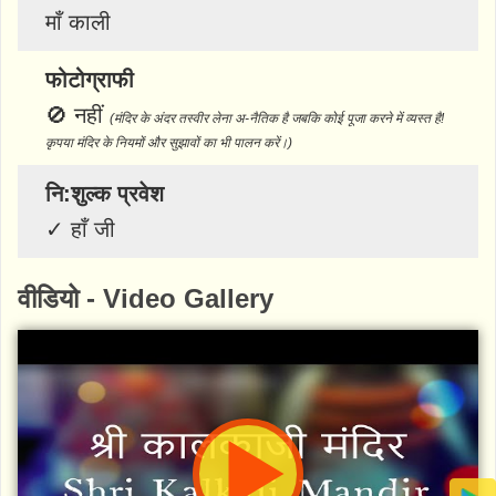
माँ काली
फोटोग्राफी
🚫
नहीं
(मंदिर के अंदर तस्वीर लेना अ-नैतिक है जबकि कोई पूजा करने में व्यस्त है!
कृपया मंदिर के नियमों और सुझावों का भी पालन करें।)
नि:शुल्क प्रवेश
✓
हाँ जी
वीडियो - Video Gallery