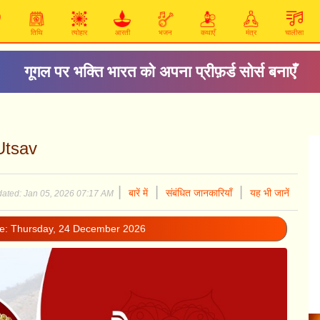
तिथि
त्योहार
आरती
भजन
कथाएँ
मंत्र
चालीसा
गूगल पर भक्ति भारत को अपना प्रीफ़र्ड सोर्स बनाएँ
Utsav
|
|
|
बारें में
संबंधित जानकारियाँ
यह भी जानें
ated: Jan 05, 2026 07:17 AM
e: Thursday, 24 December 2026