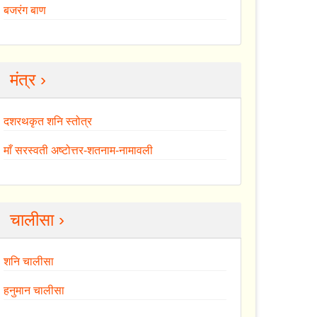
बजरंग बाण
मंत्र ›
दशरथकृत शनि स्तोत्र
माँ सरस्वती अष्टोत्तर-शतनाम-नामावली
चालीसा ›
शनि चालीसा
हनुमान चालीसा