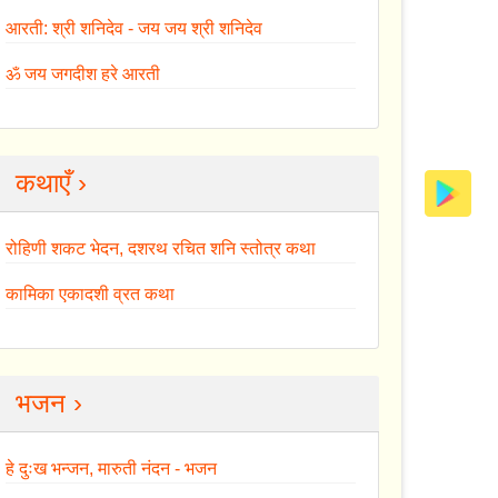
आरती: श्री शनिदेव - जय जय श्री शनिदेव
ॐ जय जगदीश हरे आरती
कथाएँ ›
रोहिणी शकट भेदन, दशरथ रचित शनि स्तोत्र कथा
कामिका एकादशी व्रत कथा
भजन ›
हे दुःख भन्जन, मारुती नंदन - भजन