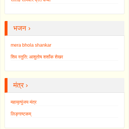
भजन ›
mera bhola shankar
शिव स्तुति: आशुतोष शशाँक शेखर
मंत्र ›
महामृत्युंजय मंत्र
लिङ्गाष्टकम्